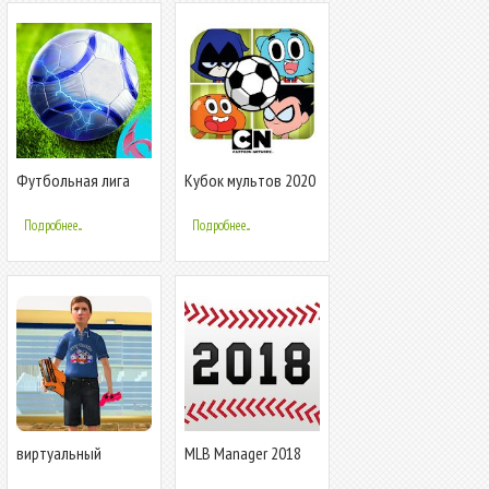
Футбольная лига
Кубок мультов 2020
DSL; Футбол Футбол
— футбол от
Кубок 2020
Cartoon Network
Подробнее...
Подробнее...
виртуальный
MLB Manager 2018
мальчик: семейный