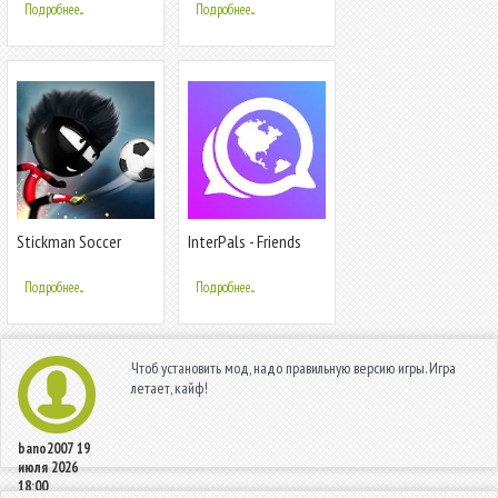
симулятор 2018
Подробнее...
Подробнее...
Stickman Soccer
InterPals - Friends
2018
and Language
Exchange
Подробнее...
Подробнее...
Чтоб установить мод, надо правильную версию игры. Игра
летает, кайф!
bano2007
19
июля 2026
18:00