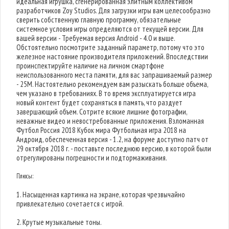
идеальная игрушка, сгенерированная элитным коллективом
разработчиков Zoy Studios. Для загрузки игры вам целесообразно
сверить собственную главную программу, обязательные
системное условия игры определяются от текущей версии. Для
вашей версии - Требуемая версия Android - 4.0 и выше.
Обстоятельно посмотрите заданный параметр, потому что это
железное настояние производителя приложений. Впоследствии
проинспектируйте наличие на личном смартфоне
неиспользованного места памяти, для вас запрашиваемый размер
- 25M. Настоятельно рекомендуем вам разыскать больше объема,
чем указано в требованиях. В то время эксплуатируется игра
новый контент будет сохраняться в память, что раздует
завершающий объем. Сотрите всякие лишние фотографии,
неважные видео и невостребованные приложения. Взломанная
Футбол Россия 2018 Кубок мира Футбольная игра 2018 на
Андроид, обеспеченная версия - 1.2, на форуме доступно патч от
29 октября 2018 г. - поставьте последнюю версию, в которой были
отрегулированы погрешности и подтормаживания.
Плюсы:
1. Насыщенная картинка на экране, которая чрезвычайно
привлекательно сочетается с игрой.
2. Крутые музыкальные тоны.