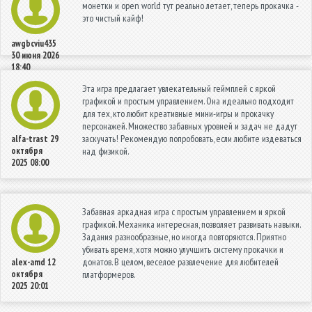
монетки и open world тут реально летает, теперь прокачка -
это чистый кайф!
awgbcviu435
30 июня 2026
18:40
Эта игра предлагает увлекательный геймплей с яркой
графикой и простым управлением. Она идеально подходит
для тех, кто любит креативные мини-игры и прокачку
персонажей. Множество забавных уровней и задач не дадут
заскучать! Рекомендую попробовать, если любите издеваться
alfa-trast
29
октября
над физикой.
2025 08:00
Забавная аркадная игра с простым управлением и яркой
графикой. Механика интересная, позволяет развивать навыки.
Задания разнообразные, но иногда повторяются. Приятно
убивать время, хотя можно улучшить систему прокачки и
донатов. В целом, веселое развлечение для любителей
alex-amd
12
октября
платформеров.
2025 20:01