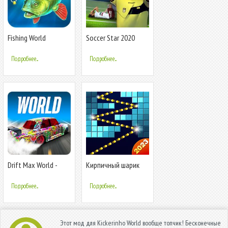
Fishing World
Soccer Star 2020
World Football:
World Star Cup
Подробнее...
Подробнее...
Drift Max World -
Кирпичный шарик
дрифт-игра
Подробнее...
Подробнее...
Этот мод для Kickerinho World вообще топчик! Бесконечные