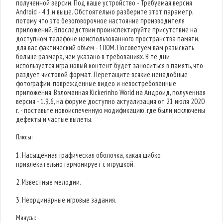
полученной версии. Под ваше устройство - Требуемая версия
Android - 4.1 и выше. Обстоятельно разберите этот параметр,
потому что это безоговорочное настояние производителя
приложений. Впоследствии проинспектируйте присутствие на
доступном телефоне неиспользованного пространства памяти,
для вас фактический объем - 100M. Посоветуем вам разыскать
больше размера, чем указано в требованиях. В те дни
используется игра новый контент будет заноситься в память, что
раздует чистовой формат. Перетащите всякие ненадобные
фотографии, поврежденные видео и невостребованные
приложения. Взломанная Kickerinho World на Андроид, полученная
версия - 1.9.6, на форуме доступно актуализация от 21 июля 2020
г. - поставьте новоиспеченную модификацию, где были исключены
дефекты и частые вылеты.
Плюсы:
1. Насыщенная графическая оболочка, какая шибко
привлекательно гармонирует с игрушкой.
2. Известные мелодии.
3. Неординарные игровые задания.
Минусы: