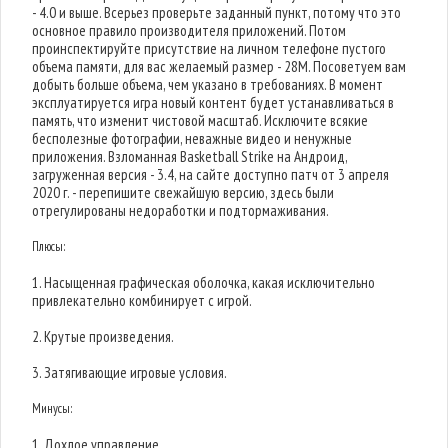
- 4.0 и выше. Всерьез проверьте заданный пункт, потому что это
основное правило производителя приложений. Потом
проинспектируйте присутствие на личном телефоне пустого
объема памяти, для вас желаемый размер - 28M. Посоветуем вам
добыть больше объема, чем указано в требованиях. В момент
эксплуатируется игра новый контент будет устанавливаться в
память, что изменит чистовой масштаб. Исключите всякие
бесполезные фотографии, неважные видео и ненужные
приложения. Взломанная Basketball Strike на Андроид,
загруженная версия - 3.4, на сайте доступно патч от 3 апреля
2020 г. - перепишите свежайшую версию, здесь были
отрегулированы недоработки и подтормаживания.
Плюсы:
1. Насыщенная графическая оболочка, какая исключительно
привлекательно комбинирует с игрой.
2. Крутые произведения.
3. Затягивающие игровые условия.
Минусы:
1. Дохлое управление.