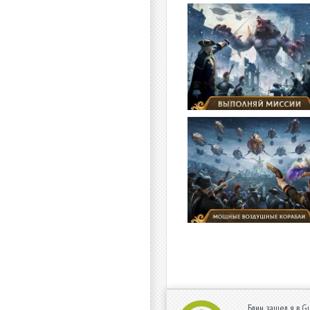
Блин, зашел я в G