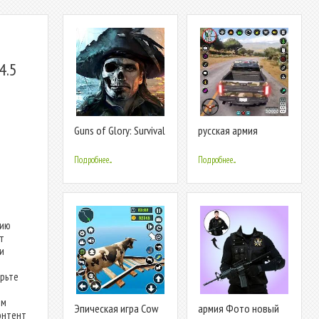
4.5
Guns of Glory: Survival
русская армия
грузовик игра
Подробнее...
Подробнее...
сию
т
 и
ерьте
ем
Эпическая игра Cow
армия Фото новый
онтент