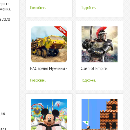
Ramp Rush
Подходить 2020
берите
Подробнее...
Подробнее...
жения.
я 2020
.
НАС армия Мужчины -
Clash of Empire:
НАС армия имитатор
Эпическая стратегия
2020
военная игра
Подробнее...
Подробнее...
) на
 для