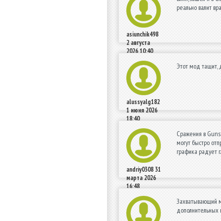
реально валит вр
asiunchik498
2 августа
2026 10:40
Этот мод тащит, 
alussyalg182
1 июня 2026
18:40
Сражения в Guns 
могут быстро отп
графика радует г
andriy0308
31
марта 2026
16:48
Захватывающий ми
дополнительных в