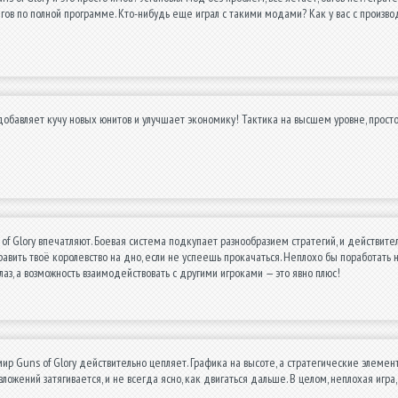
агов по полной программе. Кто-нибудь еще играл с такими модами? Как у вас с произв
добавляет кучу новых юнитов и улучшает экономику! Тактика на высшем уровне, просто к
of Glory впечатляют. Боевая система подкупает разнообразием стратегий, и действите
равить твоё королевство на дно, если не успеешь прокачаться. Неплохо бы поработать
лаз, а возможность взаимодействовать с другими игроками — это явно плюс!
р Guns of Glory действительно цепляет. Графика на высоте, а стратегические элемент
ложений затягивается, и не всегда ясно, как двигаться дальше. В целом, неплохая игра