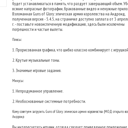
будет устанавливаться в память, что раздует завершающий объем. У
всякие напрасные фотографии, бракованные видео и ненужные прило
Взломанная Guns of Glory: эпическая армия королевства на Андроид,
полученная версия - 5.4.5, на страничке доступно заплата от 3 апрел
г. - поставьте новоиспеченную модификацию, здесь были исключены
погрешности и частые вылеты.
Плюсы:
1. Прорисованная графика, что шибко классно комбинирует с игрушкой
2. Крутые музыкальные тоны.
3. Значимые игровые задания.
Минусы:
1. Непродуманное управление.
2. Необоснованные системные потребности.
Кому советуем загрузить Guns of Glory: эпическая армия королевства (МОД открыто все
Андроид
Вы интересуетесь играми, отсюда следует приведенное приложение