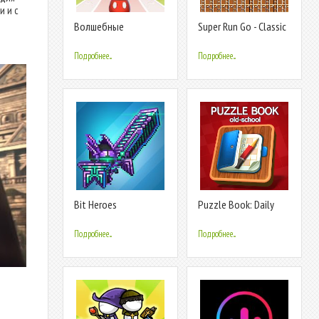
и и с
Волшебные
Super Run Go - Classic
королевства Disney:
Game
Построй свой парк!
Подробнее...
Подробнее...
Bit Heroes
Puzzle Book: Daily
puzzle page
Подробнее...
Подробнее...