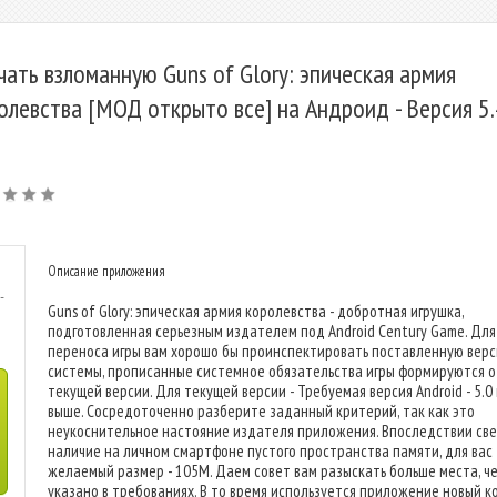
чать взломанную Guns of Glory: эпическая армия
олевства [МОД открыто все] на Андроид - Версия 5.
Описание приложения
-
Guns of Glory: эпическая армия королевства - добротная игрушка,
подготовленная серьезным издателем под Android Century Game. Для
переноса игры вам хорошо бы проинспектировать поставленную вер
системы, прописанные системное обязательства игры формируются о
текущей версии. Для текущей версии - Требуемая версия Android - 5.0
выше. Сосредоточенно разберите заданный критерий, так как это
неукоснительное настояние издателя приложения. Впоследствии св
наличие на личном смартфоне пустого пространства памяти, для вас
желаемый размер - 105M. Даем совет вам разыскать больше места, ч
указано в требованиях. В то время используется приложение новый к