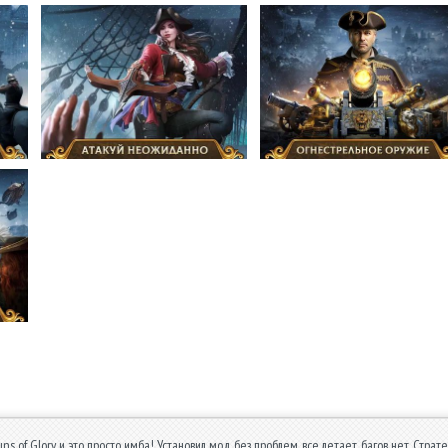
uns of Glory и это просто имба! Установил мод без проблем, все летает, багов нет. Страт