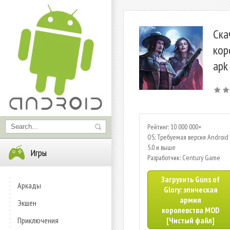
Ска
кор
apk
Рейтинг: 10 000 000+
OS: Требуемая версия Android 
5.0 и выше
Игры
Разработчик: Century Game
Загрузить Guns of
Аркады
Glory: эпическая
армия
Экшен
королевства MOD
Приключения
[Чистый файл]