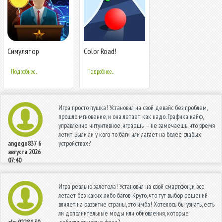
Симулятор
Color Road!
Президента Lite
Подробнее...
Подробнее...
Игра просто пушка! Установил на свой девайс без проблем,
прошло мгновение, и она летает, как надо. Графика кайф,
управление интуитивное, играешь — не замечаешь, что время
летит. Были ли у кого-то баги или лагает на более слабых
устройствах?
angego837
6
августа 2026
07:40
Игра реально залетела! Установил на свой смартфон, и все
летает без каких-либо багов. Круто, что тут выбор решений
влияет на развитие страны, это имба! Хотелось бы узнать, есть
ли дополнительные моды или обновления, которые
добавляют новые фичи?