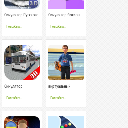
Симулятор Русского
Симулятор боксов
Поезда 3D
для Бравл Старс
Подробнее...
Подробнее...
Симулятор
виртуальный
троллейбуса 3D
мальчик: семейный
2018
симулятор 2018
Подробнее...
Подробнее...