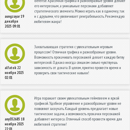
defense. Красочная графика и разнообразные уровни делают
его интересным, а уникальные персонажи добавляют
стратегического элемента. Можно играть как в одиночку, так
и с друзьями, что увеличивает реиграбельность. Рекомендую
aungzayar
19
декабря
любителям жанра!
2025 09:01
Захватывающая стратегия с увлекательным игровым
процессом! Отличная графика и разнообразные уровни.
Возможность прокачивать персонажей делает каждую битву
интересной. Однако иногда слишком сильно чувствуешь
зависимость от доната. В целом, приятно провести время и
alfatok
22
ноября 2025
проверить свои тактические навыки!
02:01
Игра поражает своим увлекательным геймплеем и яркой
графикой. Удобное управление и разнообразные уровни не
позволяют заскучать. Каждый уровень предлагает новые
тактические задачи, а возможность прокачки персонажей
добавляет интереса. Отличный способ провести время для
any032685
18
ноября 2025
любителей стратегии!
22:01