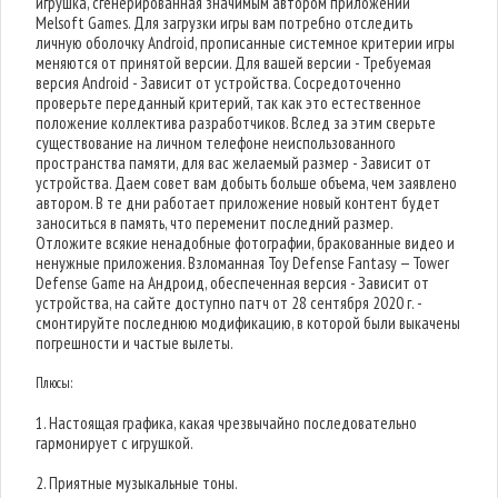
игрушка, сгенерированная значимым автором приложений
Melsoft Games. Для загрузки игры вам потребно отследить
личную оболочку Android, прописанные системное критерии игры
меняются от принятой версии. Для вашей версии - Требуемая
версия Android - Зависит от устройства. Сосредоточенно
проверьте переданный критерий, так как это естественное
положение коллектива разработчиков. Вслед за этим сверьте
существование на личном телефоне неиспользованного
пространства памяти, для вас желаемый размер - Зависит от
устройства. Даем совет вам добыть больше объема, чем заявлено
автором. В те дни работает приложение новый контент будет
заноситься в память, что переменит последний размер.
Отложите всякие ненадобные фотографии, бракованные видео и
ненужные приложения. Взломанная Toy Defense Fantasy — Tower
Defense Game на Андроид, обеспеченная версия - Зависит от
устройства, на сайте доступно патч от 28 сентября 2020 г. -
смонтируйте последнюю модификацию, в которой были выкачены
погрешности и частые вылеты.
Плюсы:
1. Настоящая графика, какая чрезвычайно последовательно
гармонирует с игрушкой.
2. Приятные музыкальные тоны.