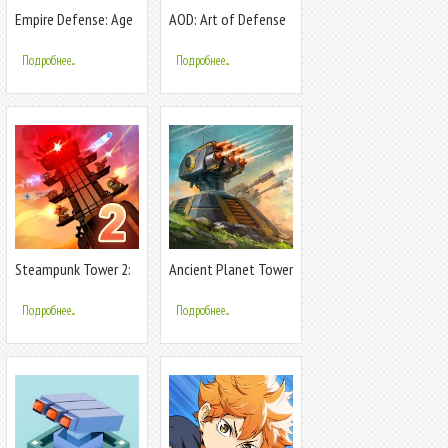
Empire Defense: Age
AOD: Art of Defense
of Stick War & Tower
— Tower Defense
Defense
Game
Подробнее...
Подробнее...
Steampunk Tower 2:
Ancient Planet Tower
The One Tower
Defense Offline
Defense Strategy
Подробнее...
Подробнее...