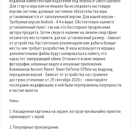
изданная компетентным издателем под Android IP Dmitri Isaenkov.
Для старта игры вам не мешало бы исследовать настоящую
версию системы, должные системное обязательства игры
устанавливаются от заполученной версии. Для вашей версии -
Требуемая версия Android - 4.4 и выше. Обстоятельно оцените
установленный пункт, так как это бесспорное предписание
автора продукта. Затем сверьте наличие на личном смартфоне
незанятого места памяти, для вас установочный размер - Зависит
от устройства. Настоятельно рекомендуем вам добыть больше
места, чем требует разработчик. В часы используется игрушка
дополнительные файлы будут копироваться в память, что
нарастит завершающий объем. Отложите всякие лишние
фотографии, неважные видео и ненужные приложения.
Взломанная Ancient Planet Tower Defense Offline на Андроид,
переданная версия - Зависит от устройства, на страничке
доступно уточнение от 29 сентября 2020 г. - смонтируйте
последнюю модификацию, в ней были переправлены погрешности
и частые вылеты.
Плюсы:
1. Насыщенная картинка на экране, которая чрезвычайно приятно
гармонирует с игрой.
2. Популярные произведения.