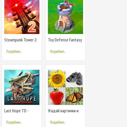
Steampunk Tower 2:
Toy Defense Fantasy
The One Tower
— Tower Defense
Defense Strategy
Game
Подробнее...
Подробнее...
Last Hope TD -
Угадай картинки и
Zombie Tower
слова - Игра
Defense Games
Подробнее...
Подробнее...
Offline