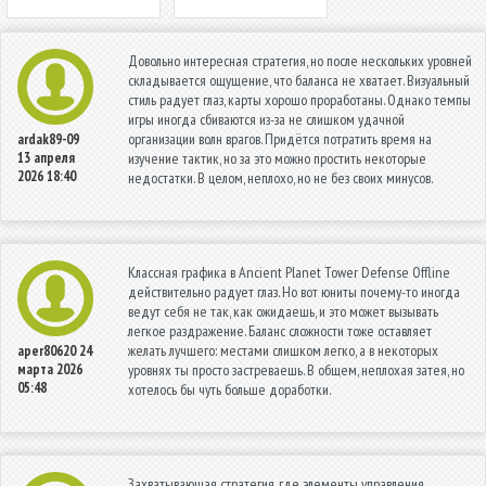
Довольно интересная стратегия, но после нескольких уровней
складывается ощущение, что баланса не хватает. Визуальный
стиль радует глаз, карты хорошо проработаны. Однако темпы
игры иногда сбиваются из-за не слишком удачной
организации волн врагов. Придётся потратить время на
ardak89-09
13 апреля
изучение тактик, но за это можно простить некоторые
2026 18:40
недостатки. В целом, неплохо, но не без своих минусов.
Классная графика в Ancient Planet Tower Defense Offline
действительно радует глаз. Но вот юниты почему-то иногда
ведут себя не так, как ожидаешь, и это может вызывать
легкое раздражение. Баланс сложности тоже оставляет
желать лучшего: местами слишком легко, а в некоторых
aper80620
24
марта 2026
уровнях ты просто застреваешь. В общем, неплохая затея, но
05:48
хотелось бы чуть больше доработки.
Захватывающая стратегия, где элементы управления