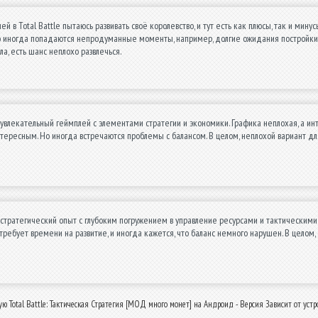
ей в Total Battle пытаюсь развивать своё королевство, и тут есть как плюсы, так и ми
о иногда попадаются непродуманные моменты, например, долгие ожидания постройки. Ка
а, есть шанс неплохо развлечься.
увлекательный геймплей с элементами стратегии и экономики. Графика неплохая, а инт
тересным. Но иногда встречаются проблемы с балансом. В целом, неплохой вариант дл
стратегический опыт с глубоким погружением в управление ресурсами и тактическими
 требует времени на развитие, и иногда кажется, что баланс немного нарушен. В целом,
ю Total Battle: Тактическая Стратегия [МОД много монет] на Андроид - Версия Зависит от устр