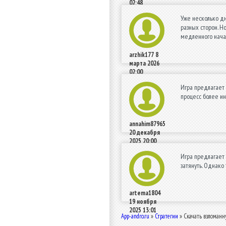
02:48
Уже несколько дн
разных сторон. Н
медленного начал
arzhik177
8
марта 2026
02:00
Игра предлагает 
процесс более ин
annahim87965
20 декабря
2025 20:00
Игра предлагает 
затянуть. Однако
artema1804
19 ноября
2025 13:01
App-andro.ru
»
Стратегии
» Скачать взломанну