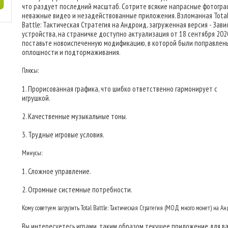
что раздует последний масштаб. Сотрите всякие напрасные фотогра
неважные видео и незадействованные приложения. Взломанная Tota
Battle: Тактическая Стратегия на Андроид, загруженная версия - Зави
устройства, на страничке доступно актуализация от 18 сентября 2020 
поставьте новоиспеченную модификацию, в которой были поправлен
оплошности и подтормаживания.
Плюсы:
1. Прорисованная графика, что шибко ответственно гармонирует с
игрушкой.
2. Качественные музыкальные тоны.
3. Трудные игровые условия.
Минусы:
1. Сложное управление.
2. Огромные системные потребности.
Кому советуем загрузить Total Battle: Тактическая Стратегия (МОД много монет) на А
Вы интересуетесь играми, таким образом текущее приложение для ва