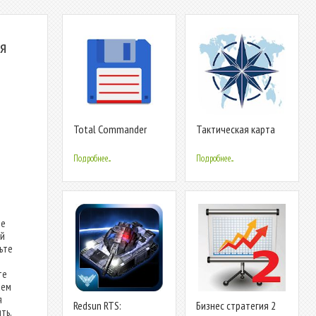
я
Total Commander
Тактическая карта
Подробнее...
Подробнее...
ые
ей
рьте
те
аем
я
Redsun RTS:
Бизнес стратегия 2
ть,