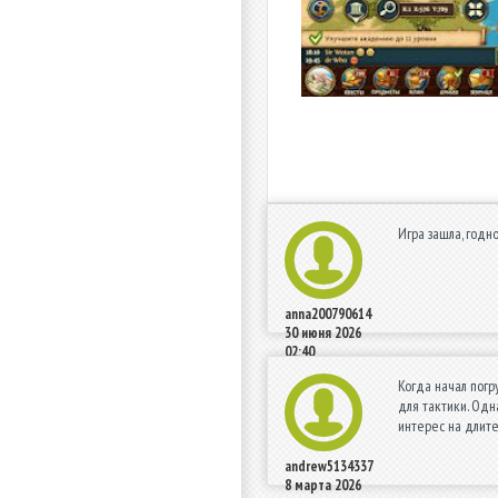
Игра зашла, годно
anna200790614
30 июня 2026
02:40
Когда начал погр
для тактики. Одн
интерес на длите
andrew5134337
8 марта 2026