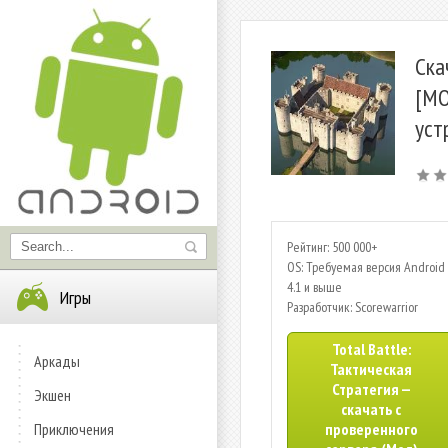
Ска
[МО
уст
Рейтинг: 500 000+
OS: Требуемая версия Android 
4.1 и выше
Игры
Разработчик: Scorewarrior
Total Battle:
Аркады
Тактическая
Стратегия —
Экшен
скачать с
Приключения
проверенного