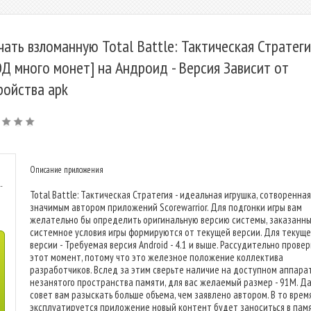
чать взломанную Total Battle: Тактическая Стратеги
Д много монет] на Андроид - Версия Зависит от
ройства apk
Описание приложения
-
Total Battle: Тактическая Стратегия - идеальная игрушка, сотворенная
значимым автором приложений Scorewarrior. Для подгонки игры вам
желательно бы определить оригинальную версию системы, заказанн
системное условия игры формируются от текущей версии. Для текущ
версии - Требуемая версия Android - 4.1 и выше. Рассудительно прове
этот момент, потому что это железное положение коллектива
разработчиков. Вслед за этим сверьте наличие на доступном аппара
незанятого пространства памяти, для вас желаемый размер - 91M. Д
совет вам разыскать больше объема, чем заявлено автором. В то врем
эксплуатируется приложение новый контент будет заноситься в памя