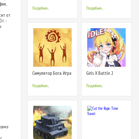
Стратегия PvP
фии,
Подробнее...
Подробнее...
l
сит от
г. -
ы
Симулятор Бога. Игра
Girls X Battle 2
стратегия. Religion
Inc.
Подробнее...
Подробнее...
ндроид
с.