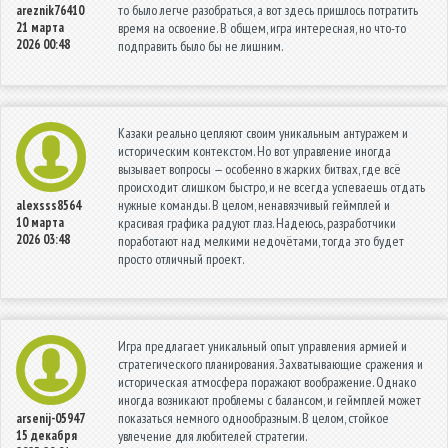
то было легче разобраться, а вот здесь пришлось потратить
areznik76410
21 марта
время на освоение. В общем, игра интересная, но что-то
2026 00:48
подправить было бы не лишним.
Казаки реально цепляют своим уникальным антуражем и
историческим контекстом. Но вот управление иногда
вызывает вопросы — особенно в жарких битвах, где всё
происходит слишком быстро, и не всегда успеваешь отдать
нужные команды. В целом, ненавязчивый геймплей и
alexsss8564
10 марта
красивая графика радуют глаз. Надеюсь, разработчики
2026 03:48
поработают над мелкими недочётами, тогда это будет
просто отличный проект.
Игра предлагает уникальный опыт управления армией и
стратегического планирования. Захватывающие сражения и
историческая атмосфера поражают воображение. Однако
иногда возникают проблемы с балансом, и геймплей может
показаться немного однообразным. В целом, стойкое
arsenij-05947
15 декабря
увлечение для любителей стратегии.