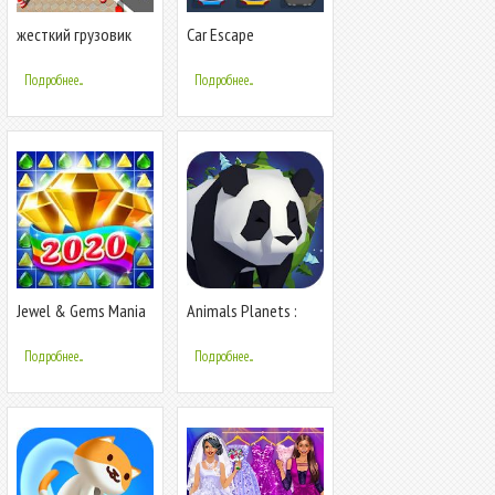
жесткий грузовик
Car Escape
стоянка 2019:
грузовик вождение
Подробнее...
Подробнее...
Jewel & Gems Mania
Animals Planets :
2019 - Match In
Merge Games &
Temple & Jungle
Evolve
Подробнее...
Подробнее...