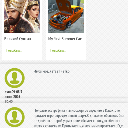
Великий Султан
My First Summer Car:
Mechanic
Подробнее...
Подробнее...
Имба мод, летает чётко!
asua09-08
3
июня 2026
20:40
Понравилась графика и атмосферное звучание в Казах. Это
придаёт игре определённый шарм. Однако не обошлось без
недочётов — порой управление сбивает с толку, особенно в
жарких сражениях. Протыкаешь, а меч мимо пролетает! Где-