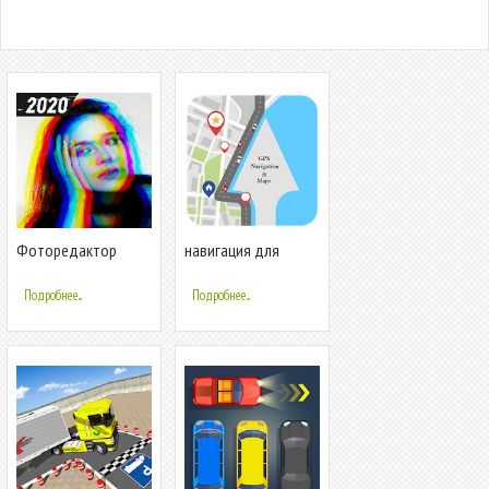
Фоторедактор
навигация для
Glitch
андроида на
русском языке 2019
Подробнее...
Подробнее...