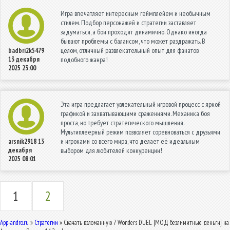
Игра впечатляет интересным геймплейем и необычным
стилем. Подбор персонажей и стратегии заставляет
задуматься, а бои проходят динамично. Однако иногда
бывают проблемы с балансом, что может раздражать. В
целом, отличный развлекательный опыт для фанатов
badbri2k5479
13 декабря
подобного жанра!
2025 23:00
Эта игра предлагает увлекательный игровой процесс с яркой
графикой и захватывающими сражениями. Механика боя
проста, но требует стратегического мышления.
Мультиплеерный режим позволяет соревноваться с друзьями
и игроками со всего мира, что делает её идеальным
arsnik2918
13
декабря
выбором для любителей конкуренции!
2025 08:01
1
2
App-andro.ru
»
Стратегии
» Скачать взломанную 7 Wonders DUEL [МОД безлимитные деньги] на