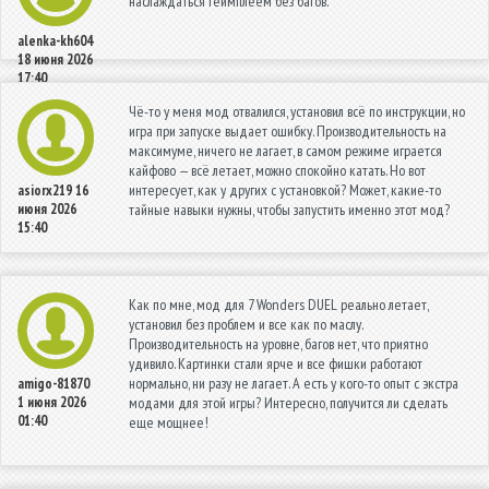
наслаждаться геймплеем без багов.
alenka-kh604
18 июня 2026
17:40
Чё-то у меня мод отвалился, установил всё по инструкции, но
игра при запуске выдает ошибку. Производительность на
максимуме, ничего не лагает, в самом режиме играется
кайфово — всё летает, можно спокойно катать. Но вот
интересует, как у других с установкой? Может, какие-то
asiorx219
16
июня 2026
тайные навыки нужны, чтобы запустить именно этот мод?
15:40
Как по мне, мод для 7 Wonders DUEL реально летает,
установил без проблем и все как по маслу.
Производительность на уровне, багов нет, что приятно
удивило. Картинки стали ярче и все фишки работают
нормально, ни разу не лагает. А есть у кого-то опыт с экстра
amigo-81870
1 июня 2026
модами для этой игры? Интересно, получится ли сделать
01:40
еще мощнее!