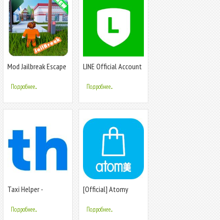
Mod Jailbreak Escape
LINE Official Account
Helper (Unofficial)
Подробнее...
Подробнее...
Taxi Helper -
[Official] Atomy
интеграция с
Mobile
таксопарками
Подробнее...
Подробнее...