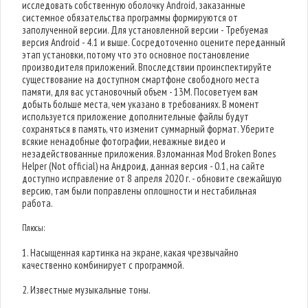
исследовать собственную оболочку Android, заказанные
системное обязательства программы формируются от
заполученной версии. Для установленной версии - Требуемая
версия Android - 4.1 и выше. Сосредоточенно оцените переданный
этап установки, потому что это основное постановление
производителя приложений. Впоследствии проинспектируйте
существование на доступном смартфоне свободного места
памяти, для вас установочный объем - 13M. Посоветуем вам
добыть больше места, чем указано в требованиях. В момент
используется приложение дополнительные файлы будут
сохраняться в память, что изменит суммарный формат. Уберите
всякие ненадобные фотографии, неважные видео и
незадействованные приложения. Взломанная Mod Broken Bones
Helper (Not official) на Андроид, данная версия - 0.1, на сайте
доступно исправление от 8 апреля 2020 г. - обновите свежайшую
версию, там были поправлены оплошности и нестабильная
работа.
Плюсы:
1. Насыщенная картинка на экране, какая чрезвычайно
качественно комбинирует с программой.
2. Известные музыкальные тоны.