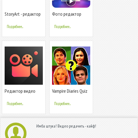
StoryArt - редактор
Фото редактор
истории Insta для
видео
Instagram
Подробнее...
Подробнее...
Редактор видео
Vampire Diaries Quiz
для ютуба, монтаж
Trivia
и обрезка
Подробнее...
Подробнее...
Имба штука! Видео редачить - кайф!