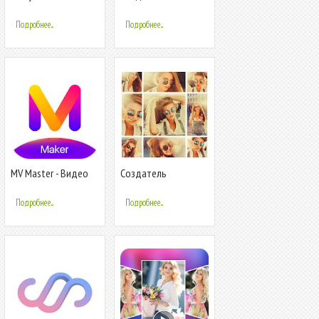
Story Редактор для
фотоколлажей:
Instagram
Фото коллаж,
Подробнее...
Подробнее...
редактор фото
MV Master - Видео
Cоздатель
редактор
фотоколлажей:
редактор фото,
Подробнее...
Подробнее...
Фото коллаж