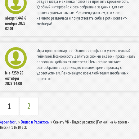
радует глаз, а механика позволяет проявить креативность.
Удобный интерфейс и разнообразные задания делают
процесс увлекательным. Рекомендую всем, кто хочет
немного развлечься и почувствовать себя в роли контент-
alexpril445
6
ноября 2025
мейкера!
02:01
Игра просто шикарная! Отличная графика и увлекательный
геймплей. Возможность делиться своими видео и прокачивать
персонажа добавляет интереса. Немного не хватает
разнообразия в заданиях, но в целом, время провожу с
удовольствием. Рекомендую всем любителям необычных
b-a-f239
29
октября
проектов!
2025 14:00
1
2
App-andro.ru
»
Видео и Редакторы
» Скачать VN - Видео редактор [Полная] на Андроид -
Версия 1.16.10 apk