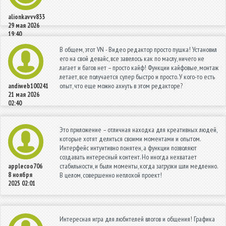
alionkavvv833
29 мая 2026
19:40
В общем, этот VN - Видео редактор просто пушка! Установил
его на свой девайс, все завелось как по маслу, ничего не
лагает и багов нет – просто кайф! Функции кайфовые, монтаж
летает, все получается супер быстро и просто. У кого-то есть
опыт, что еще можно ахнуть в этом редакторе?
andiweb100241
21 мая 2026
02:40
Это приложение – отличная находка для креативных людей,
которые хотят делиться своими моментами и опытом.
Интерфейс интуитивно понятен, а функции позволяют
создавать интересный контент. Но иногда нехватает
стабильности, и были моменты, когда загрузки шли медленно.
applecoo706
8 ноября
В целом, совершенно неплохой проект!
2025 02:01
Интересная игра для любителей влогов и общения! Графика