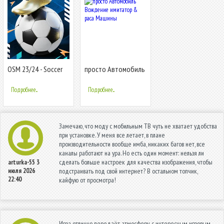
OSM 23/24 - Soccer
просто Автомобиль
Game
Вождение имитатор
& раса Машины
Подробнее...
Подробнее...
Замечаю, что моду с мобильным ТВ чуть не хватает удобства
при установке. У меня все летает, в плане
производительности вообще имба, никаких багов нет, все
каналы работают на ура. Но есть один момент: нельзя ли
сделать больше настроек для качества изображения, чтобы
arturka-55
3
июля 2026
подстраивать под свой интернет? В остальном топчик,
22:40
кайфую от просмотра!
Игра отлично передаёт атмосферу, с интересным игровым