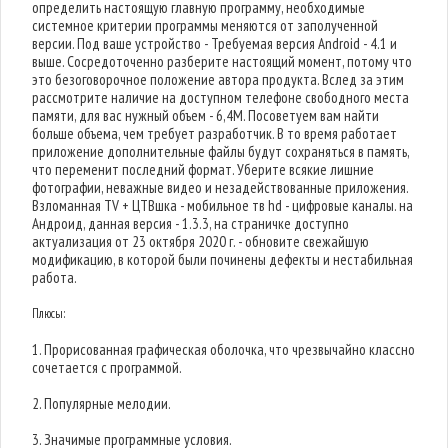
определить настоящую главную программу, необходимые
системное критерии программы меняются от заполученной
версии. Под ваше устройство - Требуемая версия Android - 4.1 и
выше. Сосредоточенно разберите настоящий момент, потому что
это безоговорочное положение автора продукта. Вслед за этим
рассмотрите наличие на доступном телефоне свободного места
памяти, для вас нужный объем - 6,4M. Посоветуем вам найти
больше объема, чем требует разработчик. В то время работает
приложение дополнительные файлы будут сохраняться в память,
что переменит последний формат. Уберите всякие лишние
фотографии, неважные видео и незадействованные приложения.
Взломанная TV + ЦТВшка - мобильное тв hd - цифровые каналы. на
Андроид, данная версия - 1.3.3, на страничке доступно
актуализация от 23 октября 2020 г. - обновите свежайшую
модификацию, в которой были починены дефекты и нестабильная
работа.
Плюсы:
1. Прорисованная графическая оболочка, что чрезвычайно классно
сочетается с программой.
2. Популярные мелодии.
3. Значимые программные условия.