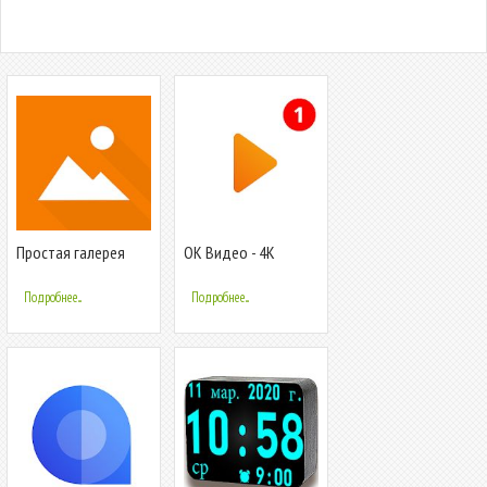
Простая галерея
ОК Видео - 4К
трансляции, фильмы,
ТВ каналы.
Подробнее...
Подробнее...