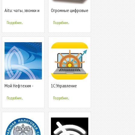
Aitu: чаты, звонки и
Огромные цифровые
каналы
часы
Подробнее...
Подробнее...
Мой Нефтехим -
1С:Управление
цифровые услуги
нашей фирмой
НИЖНЕКАМСКНЕФТЕХИМ
мобильное
Подробнее...
Подробнее...