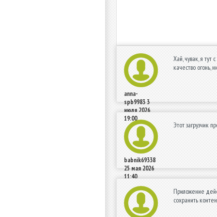
Хай, чувак, я тут
качество огонь, н
anna-
spb9983
3
июля 2026
19:00
Этот загрузчик п
babnik69338
25 мая 2026
11:40
Приложение дейст
сохранить контен