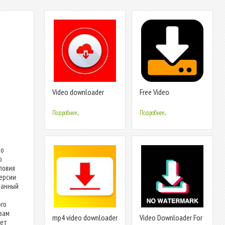
Video downloader
Free Video
master - Download for
Downloader - Save
insta & fb
Video From Net
Подробнее...
Подробнее...
eo
о
ловия
ерсии
аданный
го
 вам
mp4 video downloader
Video Downloader For
ает