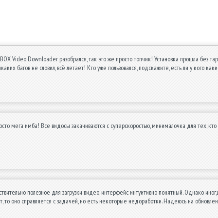
 с BOX Video Downloader разобрался, так это же просто топчик! Установка прошла без тар
икаких багов не словил, всё летает! Кто уже пользовался, подскажите, есть ли у кого ка
росто мега имба! Все видосы закачиваются с суперскоростью, минималочка для тех, кто 
вительно полезное для загрузки видео, интерфейс интуитивно понятный. Однако иногд
т, то оно справляется с задачей, но есть некоторые недоработки. Надеюсь на обновлен