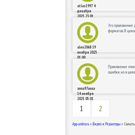
atlas1997
4
декабря
2025 23:01
Это приложение д
форматов. В цело
alex2068
19
ноября 2025
01:00
Приложение отлич
ошибки, но в цел
anna97anna
14 ноября
2025 05:01
1
2
App-andro.ru
»
Видео и Редакторы
» Скачать