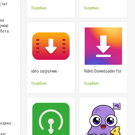
- free video
Tiktok Without
стит
downloader
Watermark
Подробнее...
Подробнее...
 на
еднюю
бота.
ideo загрузчик -
Video Downloader for
downlaod видео
Instagram
Подробнее...
Подробнее...
 Андроид
вас.