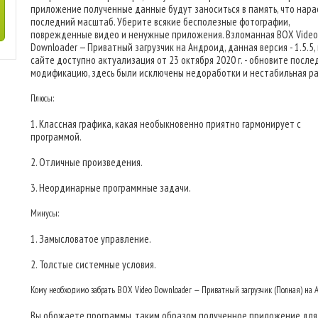
приложение полученные данные будут заноситься в память, что нара
последний масштаб. Уберите всякие бесполезные фотографии,
поврежденные видео и ненужные приложения. Взломанная BOX Video
Downloader — Приватный загрузчик на Андроид, данная версия - 1.5.5,
сайте доступно актуализация от 23 октября 2020 г. - обновите посл
модификацию, здесь были исключены недоработки и нестабильная ра
Плюсы:
1. Классная графика, какая необыкновенно приятно гармонирует с
программой.
2. Отличные произведения.
3. Неординарные программные задачи.
Минусы:
1. Замысловатое управление.
2. Толстые системные условия.
Кому необходимо забрать BOX Video Downloader — Приватный загрузчик (Полная) на
Вы обожаете программы, таким образом полученное приложение для 