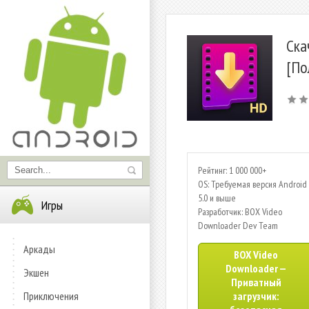
Ска
[По
Рейтинг: 1 000 000+
OS: Требуемая версия Android 
5.0 и выше
Игры
Разработчик: BOX Video
Downloader Dev Team
Аркады
BOX Video
Downloader —
Экшен
Приватный
Приключения
загрузчик: