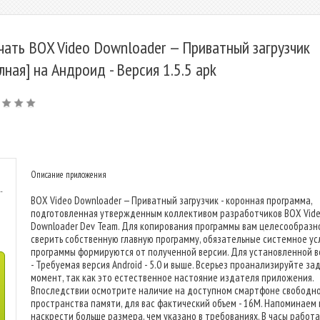
чать BOX Video Downloader — Приватный загрузчик
лная] на Андроид - Версия 1.5.5 apk
Описание приложения
-
BOX Video Downloader — Приватный загрузчик - коронная программа,
подготовленная утвержденным коллективом разработчиков BOX Vid
Downloader Dev Team. Для копирования программы вам целесообразн
сверить собственную главную программу, обязательные системное ус
программы формируются от полученной версии. Для установленной в
- Требуемая версия Android - 5.0 и выше. Всерьез проанализируйте з
момент, так как это естественное настояние издателя приложения.
Впоследствии осмотрите наличие на доступном смартфоне свободно
пространства памяти, для вас фактический объем - 16M. Напоминаем
наскрести больше размера, чем указано в требованиях. В часы работ