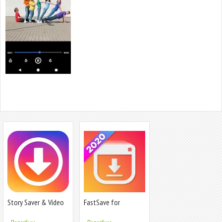
Story Saver & Video
FastSave for
Downloader for
Instagram: Photo &
Instagram - IG
Video downloader