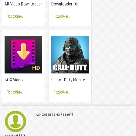
All Video Downloader
Downloader for
without watermark
Instagram: Photo &
Video Saver
Подробнее...
Подробнее...
BOX Video
Call of Duty Mobile
Downloader —
Сезон 5
Приватный
Подробнее...
Подробнее...
загрузчик
Кайфовая тема, летает!