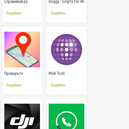
Спрашивай.ру
Doggy - Scripts for VK
Подробнее...
Подробнее...
Проверьте
Мой Tcell
местоположение
номера телефона
Подробнее...
Подробнее...