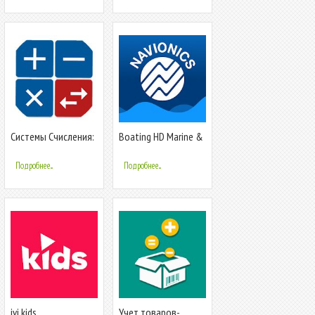
Системы Счисления:
Boating HD Marine &
Калькулятор +
Lakes
Конвертер
Подробнее...
Подробнее...
ivi kids
Учет товаров-