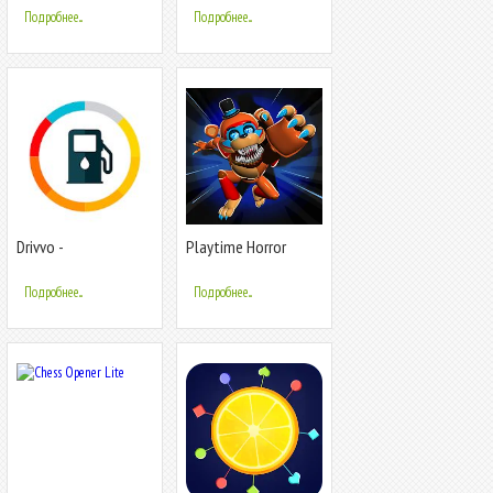
видео и фото
Подробнее...
Подробнее...
Drivvo -
Playtime Horror
Водительские
Monster Ground
расходы и доходы
Подробнее...
Подробнее...
на авто