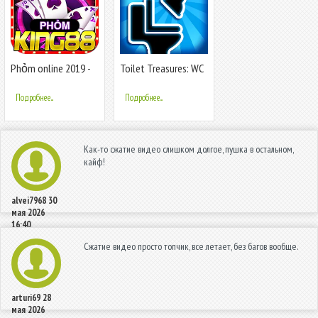
Phỏm online 2019 -
Toilet Treasures: WC
tá lả - đán
Simulator
Подробнее...
Подробнее...
Как-то сжатие видео слишком долгое, пушка в остальном,
кайф!
alvei7968
30
мая 2026
16:40
Сжатие видео просто топчик, все летает, без багов вообще.
arturi69
28
мая 2026