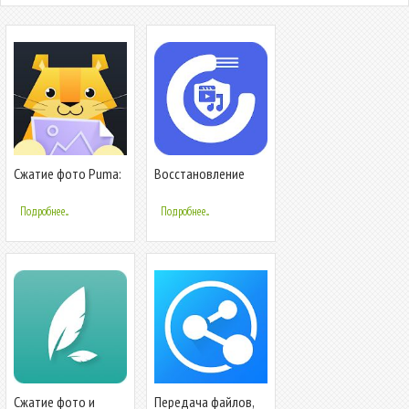
Сжатие фото Puma:
Восстановление
КБ, МБ, разрешение,
удаленных файлов
качество
(Видео и Аудио)
Подробнее...
Подробнее...
Сжатие фото и
Передача файлов,