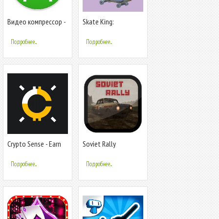
Видео компрессор -
Skate King:
Быстрое сжатие
Skateboard Stunts
видео и фото
Подробнее...
Подробнее...
Crypto Sense - Earn
Soviet Rally
Rewards
Подробнее...
Подробнее...