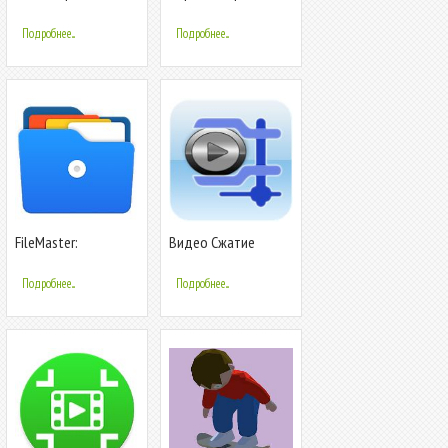
изменение размера
Передача
приложений -
Подробнее...
Подробнее...
InShare
FileMaster:
Видео Сжатие
Управление,
передача и очистка
Подробнее...
Подробнее...
файлов