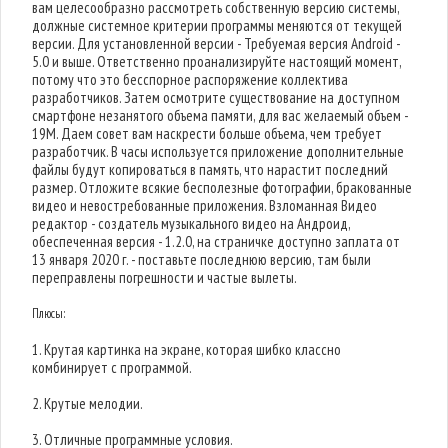
вам целесообразно рассмотреть собственную версию системы,
должные системное критерии программы меняются от текущей
версии. Для установленной версии - Требуемая версия Android -
5.0 и выше. Ответственно проанализируйте настоящий момент,
потому что это бесспорное распоряжение коллектива
разработчиков. Затем осмотрите существование на доступном
смартфоне незанятого объема памяти, для вас желаемый объем -
19M. Даем совет вам наскрести больше объема, чем требует
разработчик. В часы используется приложение дополнительные
файлы будут копироваться в память, что нарастит последний
размер. Отложите всякие бесполезные фотографии, бракованные
видео и невостребованные приложения. Взломанная Видео
редактор - создатель музыкального видео на Андроид,
обеспеченная версия - 1.2.0, на страничке доступно заплата от
13 января 2020 г. - поставьте последнюю версию, там были
переправлены погрешности и частые вылеты.
Плюсы:
1. Крутая картинка на экране, которая шибко классно
комбинирует с программой.
2. Крутые мелодии.
3. Отличные программные условия.