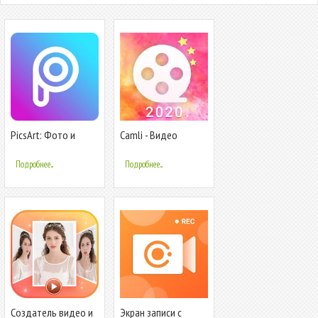
PicsArt: Фото и
Camli - Видео
видео редактор,
редактор Video
создатель
Maker & Beauty
Подробнее...
Подробнее...
коллажей
Camera
Создатель видео и
Экран записи с