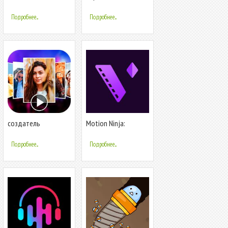
слайд-шоу - Видео-
аудио - Видео
редактор
редактор
Подробнее...
Подробнее...
создатель
Motion Ninja:
музыкального
Редактор видео &
видео
Создатель
Подробнее...
Подробнее...
анимации