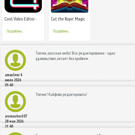
Cool Video Editor -
Cut the Rope: Magic
Video Maker,Video
Effect,Filter
Подробнее...
Подробнее...
Топчик, классная имба! Все редактирование - одно
удовольствие, летает без проблем.
amaxlivni
4
июля 2026
03:40
Топчик! Кайфово редактировать!
aromashov107
28 мая 2026
21:40