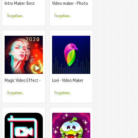
Intro Maker: Best
Video maker - Photo
Video Editor & Video
video maker
Maker
Подробнее...
Подробнее...
Magic Video Effect -
Lovi - Video Maker
Music Video Maker
Music Story
Подробнее...
Подробнее...