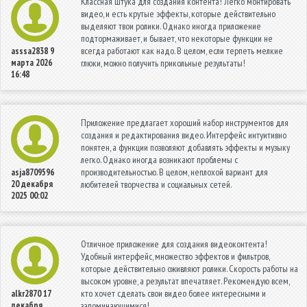
Классная штука для создания контента! Легко монтировать
видео, и есть крутые эффекты, которые действительно
выделяют твои ролики. Однако иногда приложение
подтормаживает, и бывает, что некоторые функции не
всегда работают как надо. В целом, если терпеть мелкие
asssa2838
9
марта 2026
глюки, можно получить прикольные результаты!
16:48
Приложение предлагает хороший набор инструментов для
создания и редактирования видео. Интерфейс интуитивно
понятен, а функции позволяют добавлять эффекты и музыку
легко. Однако иногда возникают проблемы с
производительностью. В целом, неплохой вариант для
asja8709596
20 декабря
любителей творчества и социальных сетей.
2025 00:02
Отличное приложение для создания видеоконтента!
Удобный интерфейс, множество эффектов и фильтров,
которые действительно оживляют ролики. Скорость работы на
высоком уровне, а результат впечатляет. Рекомендую всем,
кто хочет сделать свои видео более интересными и
alkr2870
17
декабря
запоминающимися!