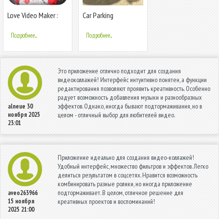
Love Video Maker :
Car Parking
Photo Slideshow
Multiplayer
With Music
Подробнее...
Подробнее...
Это приложение отлично подходит для создания
видеоколлажей! Интерфейс интуитивно понятен, а функции
редактирования позволяют проявить креативность. Особенно
радует возможность добавления музыки и разнообразных
эффектов. Однако, иногда бывают подтормаживания, но в
alneue
30
ноября 2025
целом - отличный выбор для любителей видео.
23:01
Приложение идеально для создания видео-коллажей!
Удобный интерфейс, множество фильтров и эффектов. Легко
делиться результатом в соцсетях. Нравится возможность
комбинировать разные ролики, но иногда приложение
подтормаживает. В целом, отличное решение для
aveo263966
15 ноября
креативных проектов и воспоминаний!
2025 21:00