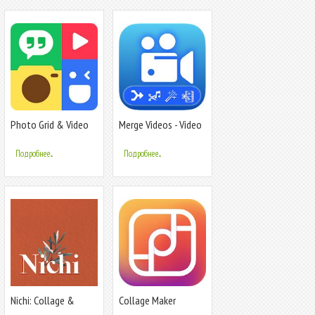
Photo Grid & Video
Merge Videos - Video
Collage Maker -
Cutter - Rotate Video
PhotoGrid Plus
Подробнее...
Подробнее...
Nichi: Collage &
Collage Maker
Stories Maker