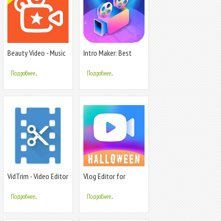
Beauty Video - Music
Intro Maker: Best
Video Editor & Slide
Video Editor & Video
Show
Maker
Подробнее...
Подробнее...
VidTrim - Video Editor
Vlog Editor for
Vlogger & Video
Editor Free- VlogU
Подробнее...
Подробнее...