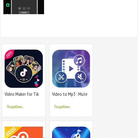
Video Maker for Tik
Video to Mp3 : Mute
Tok - Magic Video
Video /Trim
Maker
Video/Cut Video
Подробнее...
Подробнее...