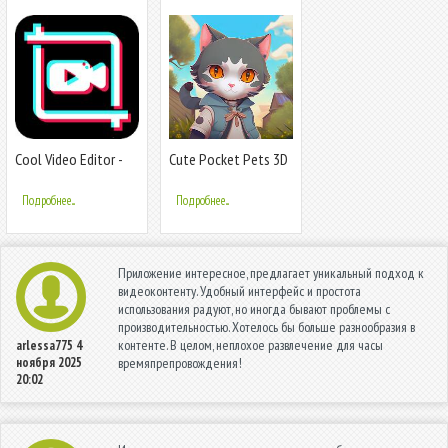
Cool Video Editor -
Cute Pocket Pets 3D
Video Maker,Video
Effect,Filter
Подробнее...
Подробнее...
Приложение интересное, предлагает уникальный подход к
видеоконтенту. Удобный интерфейс и простота
использования радуют, но иногда бывают проблемы с
производительностью. Хотелось бы больше разнообразия в
контенте. В целом, неплохое развлечение для часы
arlessa775
4
ноября 2025
времяпрепровождения!
20:02