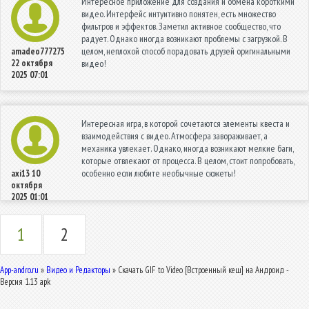
Интересное приложение для создания и обмена короткими
видео. Интерфейс интуитивно понятен, есть множество
фильтров и эффектов. Заметил активное сообщество, что
радует. Однако иногда возникают проблемы с загрузкой. В
целом, неплохой способ порадовать друзей оригинальными
amadeo777275
22 октября
видео!
2025 07:01
Интересная игра, в которой сочетаются элементы квеста и
взаимодействия с видео. Атмосфера завораживает, а
механика увлекает. Однако, иногда возникают мелкие баги,
которые отвлекают от процесса. В целом, стоит попробовать,
особенно если любите необычные сюжеты!
axi13
10
октября
2025 01:01
1
2
App-andro.ru
»
Видео и Редакторы
» Скачать GIF to Video [Встроенный кеш] на Андроид -
Версия 1.13 apk