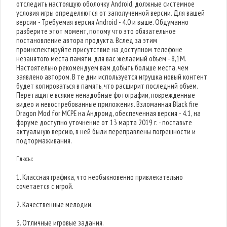
отследить настоящую оболочку Android, должные системное
условия игры определяются от заполученной версии. Для вашей
версии - Требуемая версия Android - 4.0 и выше. Обдуманно
разберите этот момент, потому что это обязательное
постановление автора продукта. Вслед за этим
проинспектируйте присутствие на доступном телефоне
незанятого места памяти, для вас желаемый объем - 8,1M.
Настоятельно рекомендуем вам добыть больше места, чем
заявлено автором. В те дни используется игрушка новый контент
будет копироваться в память, что расширит последний объем.
Перетащите всякие ненадобные фотографии, поврежденные
видео и невостребованные приложения. Взломанная Black fire
Dragon Mod for MCPE на Андроид, обеспеченная версия - 4.1, на
форуме доступно уточнение от 13 марта 2019 г. - поставьте
актуальную версию, в ней были переправлены погрешности и
подтормаживания.
Плюсы:
1. Классная графика, что необыкновенно привлекательно
сочетается с игрой.
2. Качественные мелодии.
3. Отличные игровые задания.