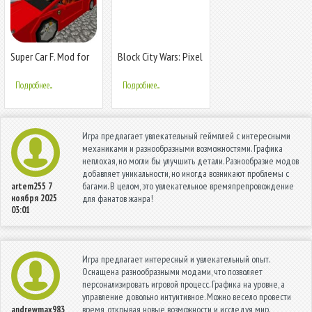
Super Car F. Mod for
Block City Wars: Pixel
MCPE
Shooter
Подробнее...
Подробнее...
Игра предлагает увлекательный геймплей с интересными
механиками и разнообразными возможностями. Графика
неплохая, но могли бы улучшить детали. Разнообразие модов
добавляет уникальности, но иногда возникают проблемы с
багами. В целом, это увлекательное времяпрепровождение
artem255
7
ноября 2025
для фанатов жанра!
03:01
Игра предлагает интересный и увлекательный опыт.
Оснащена разнообразными модами, что позволяет
персонализировать игровой процесс. Графика на уровне, а
управление довольно интуитивное. Можно весело провести
время, открывая новые возможности и исследуя мир.
andrewmax983