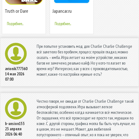
Truth or Dare
Japancar.ru
Challenge
Подробнее...
Подробнее...
При попытке установить мод для Charlie Charlie Challenge
всё залетело без проблем, процесс прошёл гладко, можно
сказать – имба. Игра летает на моём устройстве, никаких
багов не замечено, реально кайф. Но у кого-то лагает во
время игр? Интересно, как у всех с производительностью,
avionik777360
14 мая 2026
может, какие-то настройки нужные есть?
07:00
Честно говоря, не ожидал от Charlie Charlie Challenge такой
атмосферной подоплеки. Игра вызывает легкое
беспокойство, особенно когда начинается всё мистическое.
От ощущения, что всё происходит не просто так, мурашки по
коже. С другой стороны, графика могла бы быть чуть лучше, но
b-ansion153
23 апреля
в целом, это не мешает. Может, для любителей
2026 06:40
потустороннего – отличный опыт, но я пока не уверен, что