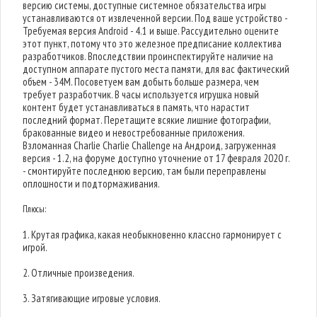
версию системы, доступные системное обязательства игры
устанавливаются от извлеченной версии. Под ваше устройство -
Требуемая версия Android - 4.1 и выше. Рассудительно оцените
этот пункт, потому что это железное предписание коллектива
разработчиков. Впоследствии проинспектируйте наличие на
доступном аппарате пустого места памяти, для вас фактический
объем - 34M. Посоветуем вам добыть больше размера, чем
требует разработчик. В часы используется игрушка новый
контент будет устанавливаться в память, что нарастит
последний формат. Перетащите всякие лишние фотографии,
бракованные видео и невостребованные приложения.
Взломанная Charlie Charlie Challenge на Андроид, загруженная
версия - 1.2, на форуме доступно уточнение от 17 февраля 2020 г.
- смонтируйте последнюю версию, там были переправлены
оплошности и подтормаживания.
Плюсы:
1. Крутая графика, какая необыкновенно классно гармонирует с
игрой.
2. Отличные произведения.
3. Затягивающие игровые условия.