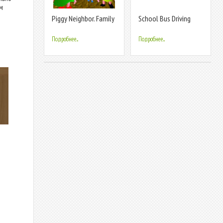
м
Piggy Neighbor. Family
School Bus Driving
Escape Obby House 3D
Game
Подробнее...
Подробнее...