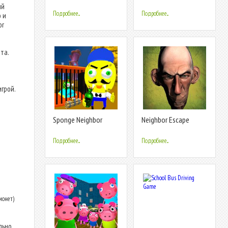
Neighbor
Scary Secret
ий
Teacher(Unofficial)
Подробнее...
Подробнее...
 и
or
та.
игрой.
Sponge Neighbor
Neighbor Escape
Escape 3D
Подробнее...
Подробнее...
монет)
льно