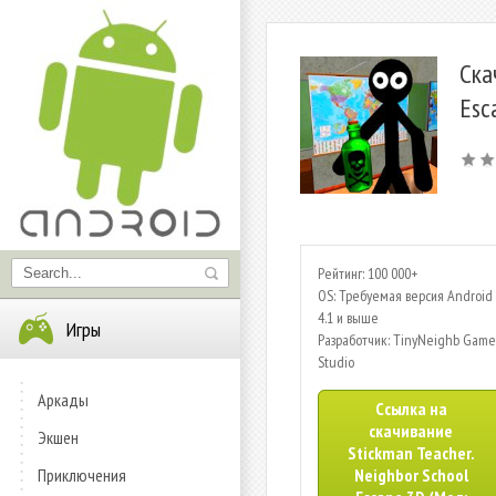
Ска
Esc
Рейтинг: 100 000+
OS: Требуемая версия Android 
4.1 и выше
Игры
Разработчик: TinyNeighb Game
Studio
Аркады
Ссылка на
скачивание
Экшен
Stickman Teacher.
Приключения
Neighbor School