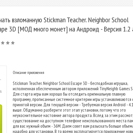
чать взломанную Stickman Teacher. Neighbor School
ape 3D [МОД много монет] на Андроид - Версия 1.2 
Описание приложения
-
Stickman Teacher. Neighbor School Escape 3D - бесподобная игрушка,
исполненная обеспеченным автором приложений TinyNeighb Games St
s
Для старта игры вам хорошо бы отследить оригинальную главную
программу, прописанные системное критерии игры устанавливаются 
принятой версии. Для текущей версии - Требуемая версия Android - 4.
выше. Обдуманно разберите этот этап установки, потому что это
неукоснительное настояние автора продукта. Вслед за этим рассмо
существование на доступном телефоне неиспользованного места пам
для вас нужный объем - 36M. Даем совет вам разыскать больше объема
надобно для установки. В то время эксплуатируется приложение нов