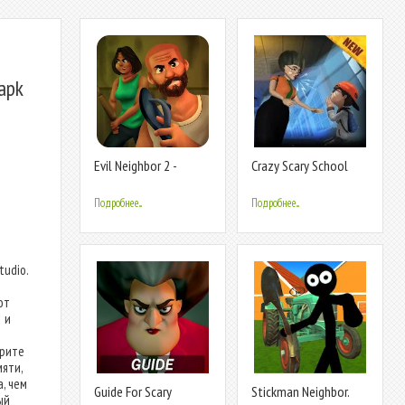
apk
Evil Neighbor 2 -
Crazy Scary School
Escape
Teacher Game : Evil
Teacher 3D
Подробнее...
Подробнее...
udio.
от
1 и
трите
яти,
, чем
Guide For Scary
Stickman Neighbor.
ый