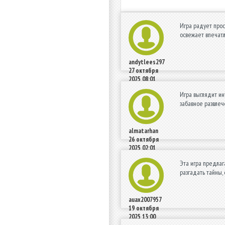
Игра радует про
освежает впечат
andytlees297
27 октября
2025 08:01
Игра выглядит ин
забавное развлеч
almatarhan
26 октября
2025 02:01
Эта игра предлаг
разгадать тайны,
auax2007957
19 октября
2025 13:00