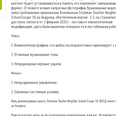
контент будет устанавливаться в память, что переменит завершающ
формат. Отложите всякие напрасные фотографии, бракованные видео
невостребованные приложения. Взломанная Stickman Teacher. Neighb
School Escape 3D на Андроид, обеспеченная версия - 1.2, на страничке
доступно заплата от 2 февраля 2020 г. - поставьте новоиспеченную
модификацию, здесь были выкачены оплошности и нестабильная рабо
Плюсы:
1. Великолепная графика, что шибко последовательно гармонирует с 
2. Отличные музыкальные тоны.
3. Неординарные игровые задачи.
Минусы:
1. Непродуманное управление.
2. Огромные системные условия.
Кому рекомендовано скачать Stickman Teacher. Neighbor School Escape 3D (МОД много 
на Андроид
Вам подходят игры, итак полученное приложение для вас. Исключите