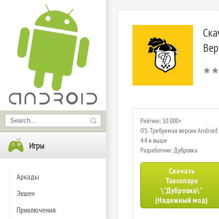
Ска
Вер
Рейтинг: 10 000+
OS: Требуемая версия Android 
4.4 и выше
Игры
Разработчик: Дубровка
Скачать
Аркады
Таксопарк
\"Дубровка\"
Экшен
(Надежный мод)
Приключения