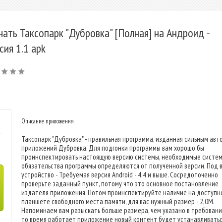
чать Таксопарк "Дубровка" [Полная] на Андроид -
сия 1.1 apk
Описание приложения
-
Таксопарк "Дубровка" - правильная программа, изданная сильным авт
приложений Дубровка. Для подгонки программы вам хорошо бы
проинспектировать настоящую версию системы, необходимые систе
обязательства программы определяются от полученной версии. Под 
устройство - Требуемая версия Android - 4.4 и выше. Сосредоточенно
проверьте заданный пункт, потому что это основное постановление
издателя приложения. Потом проинспектируйте наличие на доступн
планшете свободного места памяти, для вас нужный размер - 2,0M.
Напоминаем вам разыскать больше размера, чем указано в требования
то время работает приложение новый контент будет устанавливатьс