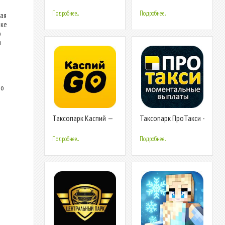
водителем в Такси.
Подробнее...
Подробнее...
ая
чке
ю
я
но
Таксопарк Каспий —
Таксопарк ПроТакси -
работа в Яндекс
Работа в
Такси
Яндекс.Такси
Подробнее...
Подробнее...