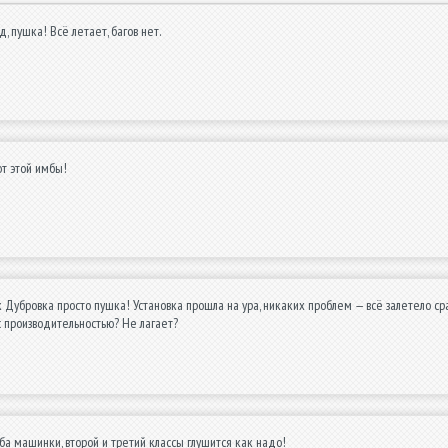
, пушка! Всё летает, багов нет.
т этой имбы!
 Дубровка просто пушка! Установка прошла на ура, никаких проблем — всё залетело сраз
 с производительностью? Не лагает?
ба машинки, второй и третий классы глушится как надо!