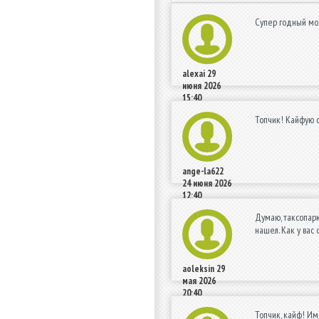
Супер годный мод
alexai
29
июня 2026
15:40
Топчик! Кайфую о
ange-la622
24 июня 2026
12:40
Думаю, таксопарк
нашел. Как у вас
aoleksin
29
мая 2026
20:40
Топчик, кайф! Им