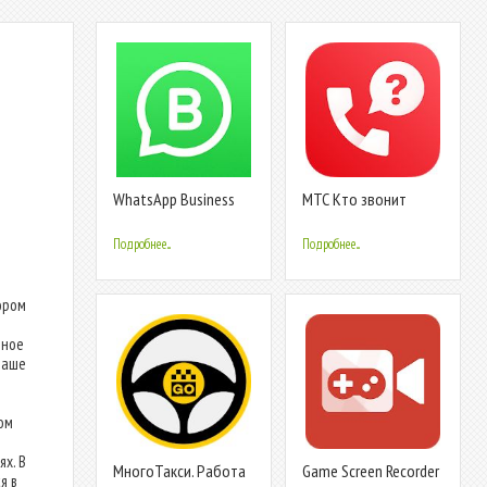
WhatsApp Business
МТС Кто звонит
Подробнее...
Подробнее...
ором
мное
ваше
ом
х. В
МногоТакси. Работа
Game Screen Recorder
я в