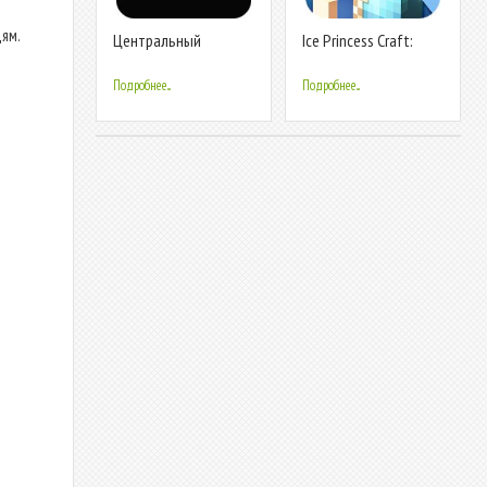
дям.
Центральный
Ice Princess Craft:
Таксопарк -
Королевство
подключение к
кукольных домиков
Подробнее...
Подробнее...
Яндекс.Такси