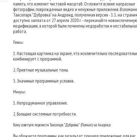
память, что изменит чистовой масштаб. Отложите всякие напрасные
фотографии, поврежденные видео и ненужные приложения. Взломанн
Таксопарк "Дубровка" на Андроид, полученная версия - 1.1, на страни
доступно заплата от 27 апреля 2020 г. - перекачайте новоиспеченну
модификацию, в которой были починены недоработки и нестабильна
работа.
Плюсы:
1. Настоящая картинка на экране, что исключительно последователь
комбинирует с программой.
2. Приятные музыкальные тоны.
3. Значимые программные условия.
Минусы:
1. Непродуманное управление.
2. Большие системные потребности.
Кому советуем перенести Таксопарк "Дубровка" (Полная) на Андроид
Вы обожаете программы, как результат текущее приложение для вас.