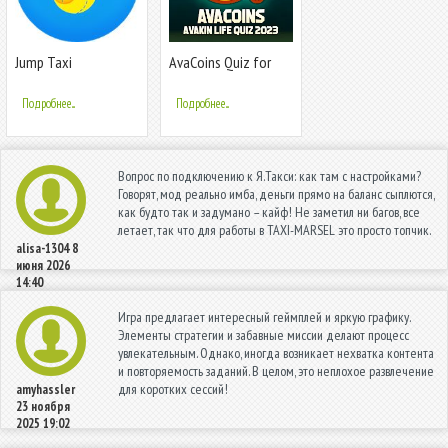
Jump Taxi
AvaCoins Quiz for
Avakin Life
Подробнее...
Подробнее...
Вопрос по подключению к Я.Такси: как там с настройками?
Говорят, мод реально имба, деньги прямо на баланс сыплются,
как будто так и задумано – кайф! Не заметил ни багов, все
летает, так что для работы в TAXI-MARSEL это просто топчик.
alisa-1304
8
июня 2026
14:40
Игра предлагает интересный геймплей и яркую графику.
Элементы стратегии и забавные миссии делают процесс
увлекательным. Однако, иногда возникает нехватка контента
и повторяемость заданий. В целом, это неплохое развлечение
для коротких сессий!
amyhassler
23 ноября
2025 19:02