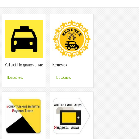
YaTaxi. Подключение
Келечек
к сервису такси
такси.Моментальные
выплаты водителям
Подробнее...
Подробнее...