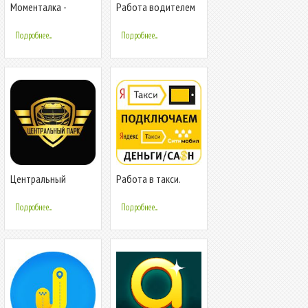
Моменталка -
Работа водителем
работа водителем
Яндекс Такси в
Я. Такси в Таксометр
Таксометре PRO и
Подробнее...
Подробнее...
Центральный
Работа в такси.
Таксопарк -
Подключение и
подключение к
моментальный
Подробнее...
Подробнее...
Яндекс.Такси
вывод