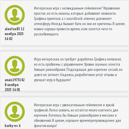
Интересная игра с неожиданным геймплеем! Управление
простое, но есть нюансы, которые добавляют сложности.
Графика приятная, а з soundtrack отлично дополняет
атмосферу. Иногда бывают баги, но они не критичны. В целом,
можно хорошо провести время, если хочется чего-то
alexfox83
12
ноября 2025
расслабляющего.
16:02
Игра интересная, но требует доработки. Графика неплохая,
но есть проблемы с управлением. Уровни скучные, хочется
больше разнообразия. Подходящая для коротких сессий, но
долго не затянет. Надеюсь, разработчики учтут отзывы и
улучшат игру в будущем!
anais1973142
8 ноября
2025 16:01
Интересная игра с увлекательным геймплеем и яркой
графикой. Легко освоить, но остаётся много контента для
изучения. Хотелось бы больше разнообразия в миссиях и
обновлений. В целом, хорошее времяпрепровождение для
фанатов жанра!
barby-es
6