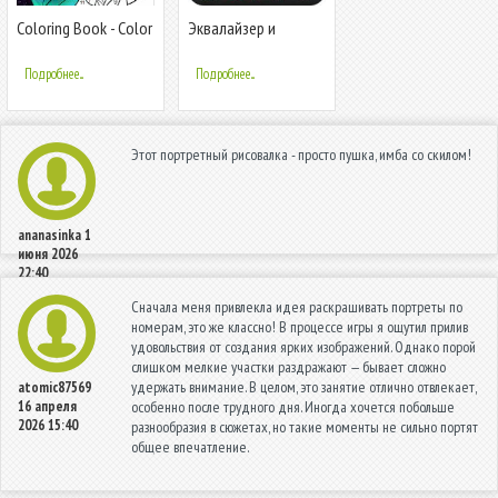
Coloring Book - Color
Эквалайзер и
by Number & Paint by
усиление басов
Number
Подробнее...
Подробнее...
Этот портретный рисовалка - просто пушка, имба со скилом!
ananasinka
1
июня 2026
22:40
Сначала меня привлекла идея раскрашивать портреты по
номерам, это же классно! В процессе игры я ощутил прилив
удовольствия от создания ярких изображений. Однако порой
слишком мелкие участки раздражают — бывает сложно
удержать внимание. В целом, это занятие отлично отвлекает,
atomic87569
16 апреля
особенно после трудного дня. Иногда хочется побольше
2026 15:40
разнообразия в сюжетах, но такие моменты не сильно портят
общее впечатление.