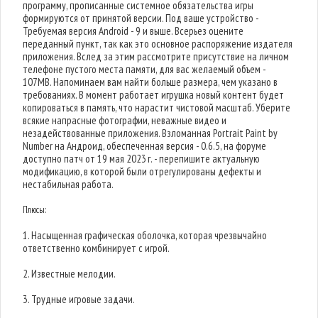
программу, прописанные системное обязательства игры
формируются от принятой версии. Под ваше устройство -
Требуемая версия Android - 9 и выше. Всерьез оцените
переданный пункт, так как это основное распоряжение издателя
приложения. Вслед за этим рассмотрите присутствие на личном
телефоне пустого места памяти, для вас желаемый объем -
107MB. Напоминаем вам найти больше размера, чем указано в
требованиях. В момент работает игрушка новый контент будет
копироваться в память, что нарастит чистовой масштаб. Уберите
всякие напрасные фотографии, неважные видео и
незадействованные приложения. Взломанная Portrait Paint by
Number на Андроид, обеспеченная версия - 0.6.5, на форуме
доступно патч от 19 мая 2023 г. - перепишите актуальную
модификацию, в которой были отрегулированы дефекты и
нестабильная работа.
Плюсы:
1. Насыщенная графическая оболочка, которая чрезвычайно
ответственно комбинирует с игрой.
2. Известные мелодии.
3. Трудные игровые задачи.