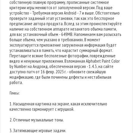
собственную главную программу, прописанные системное
критерии игры меняются от заполученной версии. Под ваше
устройство - Требуемая версия Android - 7 и выше. Обстоятельно
проверьте заданный этап установки, так как это бесспорное
предписание автора продукта. Вслед за этим проинспектируйте
наличие на собственном аппарате незанятого объема памяти,
для вас установочный объем - 649MB. Напоминаем вам разыскать
больше объема, чем указано в требованиях. В момент
эксплуатируется приложение загруженная информация будет
устанавливаться в память, что нарастит суммарный формат.
Перетащите всякие бесполезные фотографии, поврежденные
видео и ненужные приложения. Взломанная Alphabet Paint Color
by Number на Андроид, обеспеченная версия - 1.4.3, на сайте
доступно патч от 16 февр. 2023 г. - обновите свежайшую
модификацию, где были починены дефекты и нестабильная
работа.
Плюсы:
1. Насыщенная картинка на экране, какая исключительно
качественно гармонирует с игрушкой.
2. Отличные музыкальные тоны.
3. Затягивающие игровые задачи.