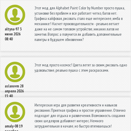
Этот мод для Alphabet Paint Color by Number просто пушка,
установил без проблем и все работает четко, багов нет.
Графика кайфовая, рисовать стало еще интереснее, имба в
механике! Насчет производительности - реально летает
даже на не самом топовом устройстве, никаких лагов не
altyna-97
3
июня 2026
заметил. Вопрос: а получится ли добавить дополнительные
08:40
палитры в будущем обновлении?
Этот мод просто космос! Цвета летят за своим, рисовать одно
удовольствие, реально пушка с этим раскрасками.
aslanovm
28
апреля 2026
15:40
Интересная игра для развития креативности и навыков
рисования. Приятная графика и простое управление. Отлично
подходит для отдыха и развлечения. Возможность создания
своих шедевров добавляет интерес. Немного
затруднительная в начале, но быстро втягиваешься!
amaly-08
19