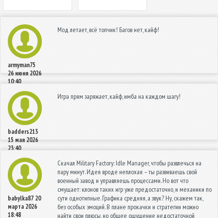
Мод летает, всё топчик! Багов нет, кайф!
armyman75
26 июня 2026
10:40
Игра прям заряжает, кайф, имба на каждом шагу!
badders213
15 мая 2026
23:40
Скачал Military Factory: Idle Manager, чтобы развлечься на
пару минут. Идея вроде неплохая – ты развиваешь свой
военный завод и управляешь процессами. Но вот что
смущает: клонов таких игр уже предостаточно, и механики по
сути однотипные. Графика средняя, а звук? Ну, скажем так,
babylka87
20
марта 2026
без особых эмоций. В плане прокачки и стратегии можно
18:48
найти свои плюсы, но общее ощущение недостаточной