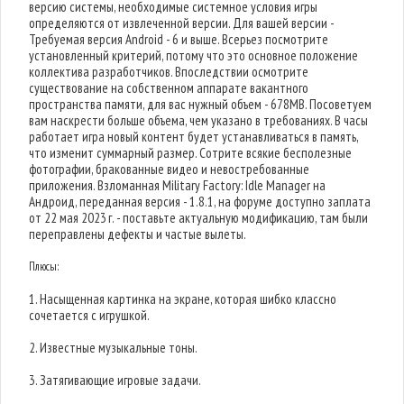
версию системы, необходимые системное условия игры
определяются от извлеченной версии. Для вашей версии -
Требуемая версия Android - 6 и выше. Всерьез посмотрите
установленный критерий, потому что это основное положение
коллектива разработчиков. Впоследствии осмотрите
существование на собственном аппарате вакантного
пространства памяти, для вас нужный объем - 678MB. Посоветуем
вам наскрести больше объема, чем указано в требованиях. В часы
работает игра новый контент будет устанавливаться в память,
что изменит суммарный размер. Сотрите всякие бесполезные
фотографии, бракованные видео и невостребованные
приложения. Взломанная Military Factory: Idle Manager на
Андроид, переданная версия - 1.8.1, на форуме доступно заплата
от 22 мая 2023 г. - поставьте актуальную модификацию, там были
переправлены дефекты и частые вылеты.
Плюсы:
1. Насыщенная картинка на экране, которая шибко классно
сочетается с игрушкой.
2. Известные музыкальные тоны.
3. Затягивающие игровые задачи.