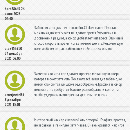
bart88645
24
июня 2026
04:40
Забавная игра для тех, кто любит.Clicker-жанр! Простая
механика, но затягивает на долгое время. Улучшения и
достижения радуют, а юмор добавляет интереса. Отличный
способ скоротать время, когда нечего делать. Рекомендую
всем любителям расслабляющих геймерских опытов!
alex953510
24 декабря
2025 06:00
Заметил, что игра предлагает простую механику кликера,
которая может затянуть. Поначалу всё выглядит забавно, но
потом становится слишком однообразным. Графика и юмор
неплохие, но требуется больше разнообразия и контента,
чтобы удерживать интерес на длительное время.
amerjeet485
8 декабря
2025 15:01
Интересный кликер с веселой атмосферой! Графика простая,
но забавная, а геймплей затягивает. Очень нравится, как игра