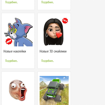
WAStickerApps
Подробнее...
Подробнее...
Новые наклейки
Новые 3D смайлики
Смешные
наклейки
Мультфильмы
(WAStickerApps
Подробнее...
Подробнее...
Wastickerapps
Emojis)