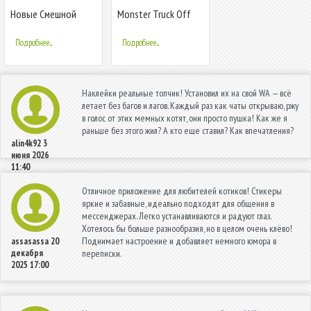
Новые Смешной
Monster Truck Off
Наклейки для
Road Racing
WhatsApp
Подробнее...
Подробнее...
WAStickerApps
Наклейки реальные топчик! Установил их на свой WA — всё
летает без багов и лагов. Каждый раз как чаты открываю, ржу
в голос от этих мемных котят, они просто пушка! Как же я
раньше без этого жил? А кто еще ставил? Как впечатления?
alin4k92
3
июня 2026
11:40
Отличное приложение для любителей котиков! Стикеры
яркие и забавные, идеально подходят для общения в
мессенджерах. Легко устанавливаются и радуют глаз.
Хотелось бы больше разнообразия, но в целом очень клёво!
Поднимает настроение и добавляет немного юмора в
assasassa
20
декабря
переписки.
2025 17:00