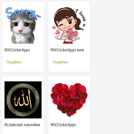
WAStickerApps
WAStickerApps мем
кошачий мем, каваий
наклейки, любовные
кот наклейки
наклейки
Подробнее...
Подробнее...
Исламские наклейки
WAStickerApps
арабские наклейки
цветы наклейки