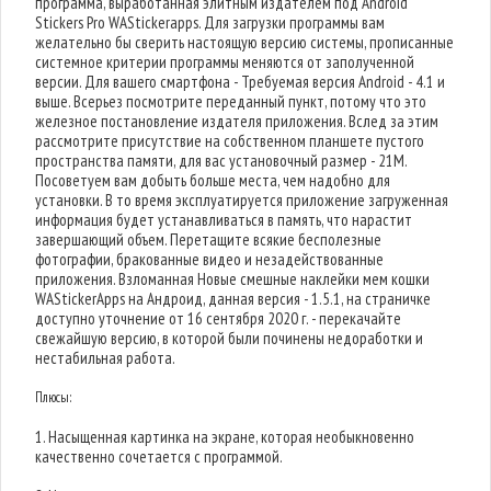
программа, выработанная элитным издателем под Android
Stickers Pro WAStickerapps. Для загрузки программы вам
желательно бы сверить настоящую версию системы, прописанные
системное критерии программы меняются от заполученной
версии. Для вашего смартфона - Требуемая версия Android - 4.1 и
выше. Всерьез посмотрите переданный пункт, потому что это
железное постановление издателя приложения. Вслед за этим
рассмотрите присутствие на собственном планшете пустого
пространства памяти, для вас установочный размер - 21M.
Посоветуем вам добыть больше места, чем надобно для
установки. В то время эксплуатируется приложение загруженная
информация будет устанавливаться в память, что нарастит
завершающий объем. Перетащите всякие бесполезные
фотографии, бракованные видео и незадействованные
приложения. Взломанная Новые смешные наклейки мем кошки
WAStickerApps на Андроид, данная версия - 1.5.1, на страничке
доступно уточнение от 16 сентября 2020 г. - перекачайте
свежайшую версию, в которой были починены недоработки и
нестабильная работа.
Плюсы:
1. Насыщенная картинка на экране, которая необыкновенно
качественно сочетается с программой.