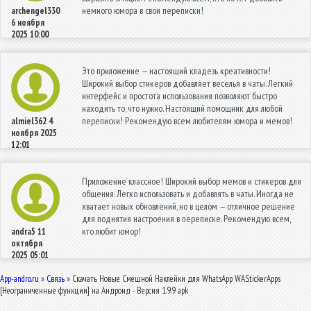
немного юмора в свои переписки!
archengel330
6 ноября
2025 10:00
Это приложение — настоящий кладезь креативности!
Широкий выбор стикеров добавляет веселья в чаты. Легкий
интерфейс и простота использования позволяют быстро
находить то, что нужно. Настоящий помощник для любой
переписки! Рекомендую всем любителям юмора и мемов!
almiel362
4
ноября 2025
12:01
Приложение классное! Широкий выбор мемов и стикеров для
общения. Легко использовать и добавлять в чаты. Иногда не
хватает новых обновлений, но в целом — отличное решение
для поднятия настроения в переписке. Рекомендую всем,
кто любит юмор!
andra5
11
октября
2025 05:01
App-andro.ru
»
Связь
» Скачать Новые Смешной Наклейки для WhatsApp WAStickerApps
[Неограниченные функции] на Андроид - Версия 1.9.9 apk