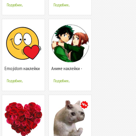
WAStickerApps
WAStickerapps
Подробнее...
Подробнее...
Emojidom наклейки
Аниме наклейки -
для WhatsApp
WAStickerApps для
(WAStickerApps)
WhatsApp
Подробнее...
Подробнее...