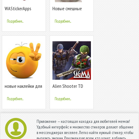
WAStickerApps
Новые смешные
цветы наклейки
наклейки мем кошки
WAStickerApps
Подробнее...
Подробнее...
новые наклейки для
Alien Shooter TD
Общаясь - Stickers
for WhatsApp
Подробнее...
Подробнее...
Приложение — настоящая находка для любителей мемов!
Удобный интерфейс и множество стикеров делают общение
в мессенджерах веселее. Легко найти нужный стикер, чтобы
выразить эмоции. Рекомендую всем, кто хочет добавить