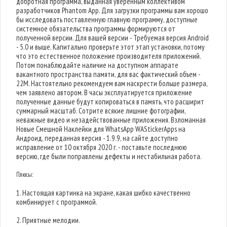
добротная программа, выданная уверенным коллективом
разработчиков Phantom App. Для загрузки программы вам хорошо
бы исследовать поставленную главную программу, доступные
системное обязательства программы формируются от
полученной версии. Для вашей версии - Требуемая версия Android
- 5.0 и выше. Капитально проверьте этот этап установки, потому
что это естественное положение производителя приложений.
Потом понаблюдайте наличие на доступном аппарате
вакантного пространства памяти, для вас фактический объем -
22M. Настоятельно рекомендуем вам наскрести больше размера,
чем заявлено автором. В часы эксплуатируется приложение
полученные данные будут копироваться в память, что расширит
суммарный масштаб. Сотрите всякие лишние фотографии,
неважные видео и незадействованные приложения. Взломанная
Новые Смешной Наклейки для WhatsApp WAStickerApps на
Андроид, переданная версия - 1.9.9, на сайте доступно
исправление от 10 октября 2020 г. - поставьте последнюю
версию, где были поправлены дефекты и нестабильная работа.
Плюсы:
1. Настоящая картинка на экране, какая шибко качественно
комбинирует с программой.
2. Приятные мелодии.