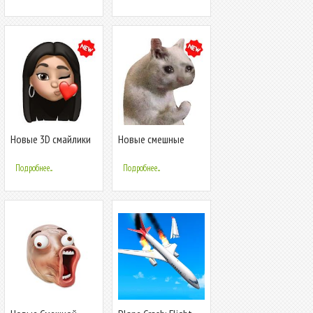
Новые 3D смайлики
Новые смешные
наклейки
наклейки мем кошки
(WAStickerApps
WAStickerApps
Подробнее...
Подробнее...
Emojis)