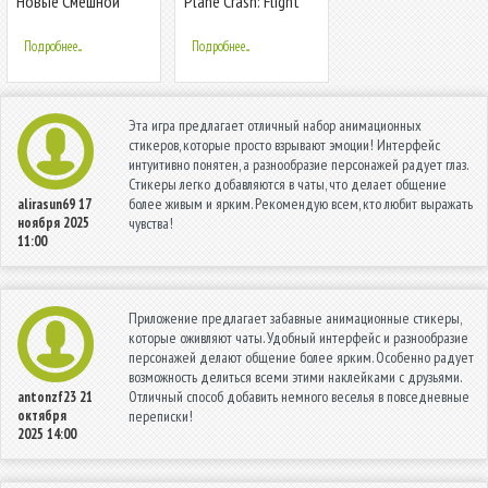
Новые Смешной
Plane Crash: Flight
Наклейки для
Simulator
WhatsApp
Подробнее...
Подробнее...
WAStickerApps
Эта игра предлагает отличный набор анимационных
стикеров, которые просто взрывают эмоции! Интерфейс
интуитивно понятен, а разнообразие персонажей радует глаз.
Стикеры легко добавляются в чаты, что делает общение
более живым и ярким. Рекомендую всем, кто любит выражать
alirasun69
17
ноября 2025
чувства!
11:00
Приложение предлагает забавные анимационные стикеры,
которые оживляют чаты. Удобный интерфейс и разнообразие
персонажей делают общение более ярким. Особенно радует
возможность делиться всеми этими наклейками с друзьями.
Отличный способ добавить немного веселья в повседневные
antonzf23
21
октября
переписки!
2025 14:00