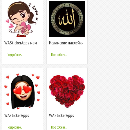
WAStickerApps мем
Исламские наклейки
наклейки, любовные
арабские наклейки
наклейки
WAStickerApps
Подробнее...
Подробнее...
WAstickerApps
WAStickerApps
новый
цветы наклейки
Анимированные
Подробнее...
Подробнее...
эмодзи наклейки