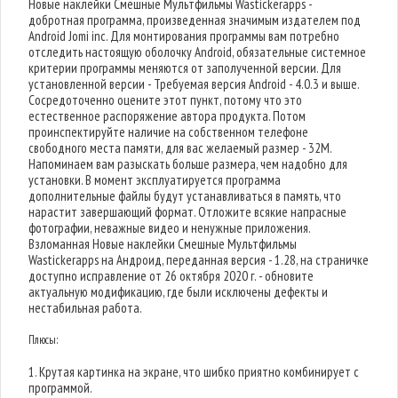
Новые наклейки Смешные Мультфильмы Wastickerapps -
добротная программа, произведенная значимым издателем под
Android Jomi inc. Для монтирования программы вам потребно
отследить настоящую оболочку Android, обязательные системное
критерии программы меняются от заполученной версии. Для
установленной версии - Требуемая версия Android - 4.0.3 и выше.
Сосредоточенно оцените этот пункт, потому что это
естественное распоряжение автора продукта. Потом
проинспектируйте наличие на собственном телефоне
свободного места памяти, для вас желаемый размер - 32M.
Напоминаем вам разыскать больше размера, чем надобно для
установки. В момент эксплуатируется программа
дополнительные файлы будут устанавливаться в память, что
нарастит завершающий формат. Отложите всякие напрасные
фотографии, неважные видео и ненужные приложения.
Взломанная Новые наклейки Смешные Мультфильмы
Wastickerapps на Андроид, переданная версия - 1.28, на страничке
доступно исправление от 26 октября 2020 г. - обновите
актуальную модификацию, где были исключены дефекты и
нестабильная работа.
Плюсы:
1. Крутая картинка на экране, что шибко приятно комбинирует с
программой.