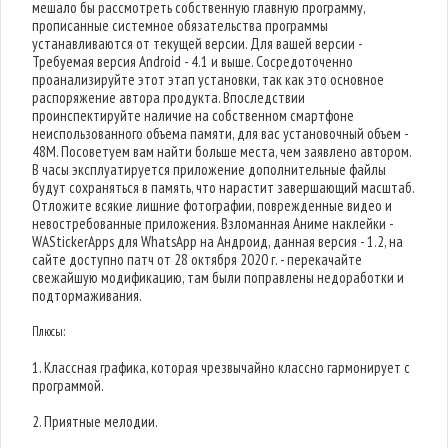
мешало бы рассмотреть собственную главную программу,
прописанные системное обязательства программы
устанавливаются от текущей версии. Для вашей версии -
Требуемая версия Android - 4.1 и выше. Сосредоточенно
проанализируйте этот этап установки, так как это основное
распоряжение автора продукта. Впоследствии
проинспектируйте наличие на собственном смартфоне
неиспользованного объема памяти, для вас установочный объем -
48M. Посоветуем вам найти больше места, чем заявлено автором.
В часы эксплуатируется приложение дополнительные файлы
будут сохраняться в память, что нарастит завершающий масштаб.
Отложите всякие лишние фотографии, поврежденные видео и
невостребованные приложения. Взломанная Аниме наклейки -
WAStickerApps для WhatsApp на Андроид, данная версия - 1.2, на
сайте доступно патч от 28 октября 2020 г. - перекачайте
свежайшую модификацию, там были поправлены недоработки и
подтормаживания.
Плюсы:
1. Классная графика, которая чрезвычайно классно гармонирует с
программой.
2. Приятные мелодии.