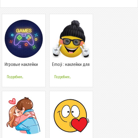
Игровые наклейки
Emoji : наклейки для
для WhatsApp -
WhatsApp -
WAStickerApps
WAStickerapps
Подробнее...
Подробнее...