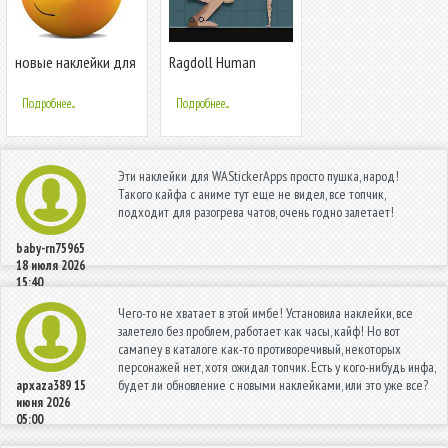
новые наклейки для
Ragdoll Human
Общаясь - Stickers
Workshop
for WhatsApp
Подробнее...
Подробнее...
Эти наклейки для WAStickerApps просто пушка, народ!
Такого кайфа с аниме тут еще не видел, все топчик,
подходит для разогрева чатов, очень годно залетает!
baby-rn75965
18 июля 2026
15:40
Чего-то не хватает в этой имбе! Установила наклейки, все
залетело без проблем, работает как часы, кайф! Но вот
самaney в каталоге как-то противоречивый, некоторых
персонажей нет, хотя ожидал топчик. Есть у кого-нибудь инфа,
будет ли обновление с новыми наклейками, или это уже все?
apxaza389
15
июня 2026
05:00