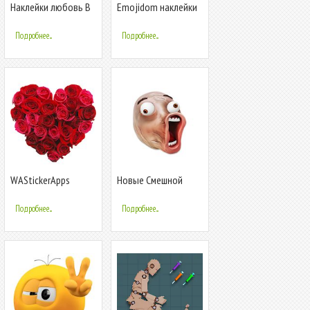
Наклейки любовь В
Emojidom наклейки
любви
для WhatsApp
WAstickerApps
(WAStickerApps)
Подробнее...
Подробнее...
WAStickerApps
Новые Смешной
цветы наклейки
Наклейки для
WhatsApp
Подробнее...
Подробнее...
WAStickerApps