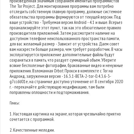
произведенная значимым собранием именитых программистов
The Tor Project. Для монтирования программы вам потребно
отследить собственную главную программу, должные системное
обязательства программы формируются от текущей версии. Под
ваше устройство - Требуемая версия Android - 4.1 и выше. Всерьез
проанализируйте этот пункт, так как это обязательное правило
производителя приложений. Затем рассмотрите наличие на
доступном телефоне неиспользованного пространства памяти,
для вас желаемый размер - Зависит от устройства. Даем совет
вам наскрести больше размера, чем требует разработчик. В часы
эксплуатируется приложение дополнительные файлы будут
сохраняться в память, что раздует суммарный объем. Уберите
всякие бесполезные фотографии, бракованные видео и ненужные
приложения. Взломанная Orbot Прокси в комплекте с Tor на
Андроид, загруженная версия - 16.3.1-BETA-2-tor-0.4.3.6-3-
g7ccdd01e, на страничке доступно уточнение от 8 сентября 2020
г. - перекачайте действующую модификацию, там были
поправлены оплошности и подтормаживания.
Плюсы:
1. Настоящая картинка на экране, которая чрезвычайно приятно
сочетается с программой.
2. Качественные мелодии.