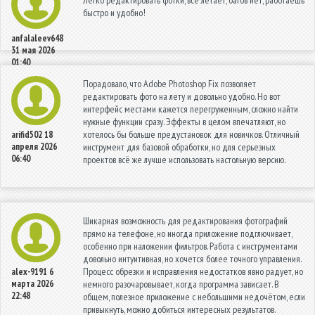
Легко редактировать фотки, все летает, багов нет, работаешь
быстро и удобно!
anfalaleev648
31 мая 2026
01:40
Порадовало, что Adobe Photoshop Fix позволяет
редактировать фото на лету и довольно удобно. Но вот
интерфейс местами кажется перегруженным, сложно найти
нужные функции сразу. Эффекты в целом впечатляют, но
хотелось бы больше предустановок для новичков. Отличный
arifid502
18
апреля 2026
инструмент для базовой обработки, но для серьезных
06:40
проектов всё же лучше использовать настольную версию.
Шикарная возможность для редактирования фотографий
прямо на телефоне, но иногда приложение подглючивает,
особенно при наложении фильтров. Работа с инструментами
довольно интуитивная, но хочется более точного управления.
Процесс обрезки и исправления недостатков явно радует, но
alex-9191
6
марта 2026
немного разочаровывает, когда программа зависает. В
22:48
общем, полезное приложение с небольшими недочётом, если
привыкнуть, можно добиться интересных результатов.