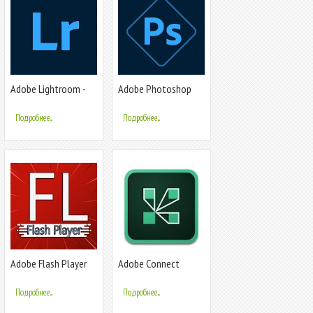
Adobe Lightroom -
Adobe Photoshop
Фоторедактор
Express: редактор
фото и коллажей
Подробнее...
Подробнее...
Adobe Flash Player
Adobe Connect
для Android
Подробнее...
Подробнее...