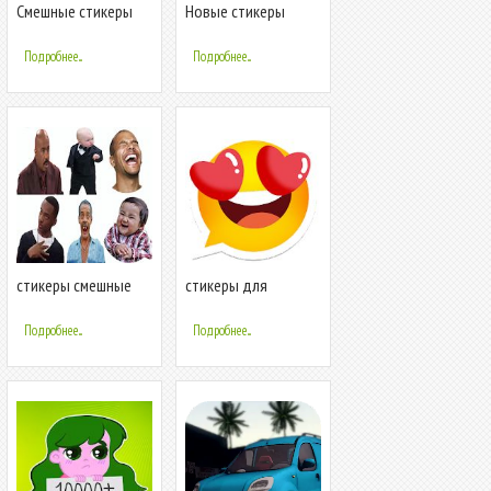
Смешные стикеры
Новые стикеры
мемов 2020 -
мемы Супергерой
WAStickerApps
WAstickerapps
Подробнее...
Подробнее...
стикеры смешные
стикеры для
мемы для WhatsApp
whatsapp -
- WAStickerApps
WAStickerApps
Подробнее...
Подробнее...