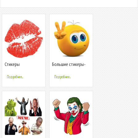
Стикеры
Большие стикеры-
WAstickerApps Kisses
эмодзи 2020 iSticker
in Love
WAStickerApps
Подробнее...
Подробнее...