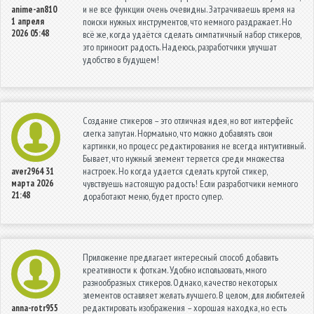
и не все функции очень очевидны. Затрачиваешь время на
anime-an810
1 апреля
поиски нужных инструментов, что немного раздражает. Но
2026 05:48
всё же, когда удаётся сделать симпатичный набор стикеров,
это приносит радость. Надеюсь, разработчики улучшат
удобство в будущем!
Создание стикеров – это отличная идея, но вот интерфейс
слегка запутан. Нормально, что можно добавлять свои
картинки, но процесс редактирования не всегда интуитивный.
Бывает, что нужный элемент теряется среди множества
настроек. Но когда удается сделать крутой стикер,
aver2964
31
марта 2026
чувствуешь настоящую радость! Если разработчики немного
21:48
доработают меню, будет просто супер.
Приложение предлагает интересный способ добавить
креативности к фоткам. Удобно использовать, много
разнообразных стикеров. Однако, качество некоторых
элементов оставляет желать лучшего. В целом, для любителей
редактировать изображения – хорошая находка, но есть
anna-rotr955