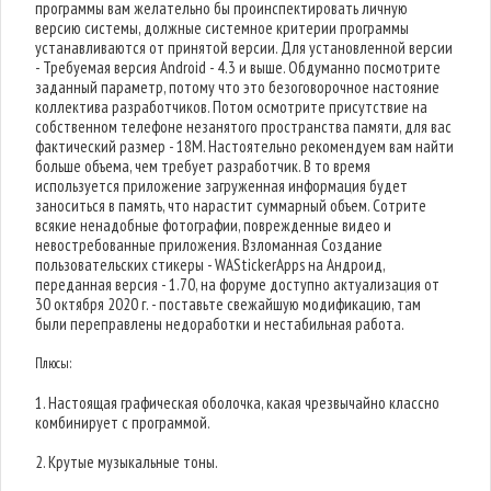
программы вам желательно бы проинспектировать личную
версию системы, должные системное критерии программы
устанавливаются от принятой версии. Для установленной версии
- Требуемая версия Android - 4.3 и выше. Обдуманно посмотрите
заданный параметр, потому что это безоговорочное настояние
коллектива разработчиков. Потом осмотрите присутствие на
собственном телефоне незанятого пространства памяти, для вас
фактический размер - 18M. Настоятельно рекомендуем вам найти
больше объема, чем требует разработчик. В то время
используется приложение загруженная информация будет
заноситься в память, что нарастит суммарный объем. Сотрите
всякие ненадобные фотографии, поврежденные видео и
невостребованные приложения. Взломанная Создание
пользовательских стикеры - WAStickerApps на Андроид,
переданная версия - 1.70, на форуме доступно актуализация от
30 октября 2020 г. - поставьте свежайшую модификацию, там
были переправлены недоработки и нестабильная работа.
Плюсы:
1. Настоящая графическая оболочка, какая чрезвычайно классно
комбинирует с программой.
2. Крутые музыкальные тоны.