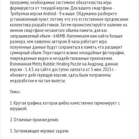
программу, необходимые системное обязательства игры
формируются от текущей версии. Для вашего смартфона -
Требуемая версия Android - 9 и выше. Обдуманно разберите
установленный пункт, потому что это естественное предписание
коллектива разработчиков. Затем проинспектируйте наличие на
личном смартфоне незанятого объема памяти, для вас
запрашиваемый объем - 646MB. Напоминаем вам найти больше
размера, чем заявлено автором. В часы работает игра
полученные данные будут сохраняться в память, что расширит
суммарный объем. Перетащите всякие ненадобные фотографии,
поврежденные видео и незадействованные приложения.
Взломанная Melty Bubble: Healing Puzzle на Андроид, данная
версия - 1.4.5, на сайте доступно заплата от 5 июн. 2023 г. -
обновите действующую версию, здесь были поправлены
недоработки и частые вылеты.
Плюсы:
1. Крутая графика, которая шибко качественно гармонирует с
игрушкой.
2. Отличные произведения.
3. Затягивающие игровые задачи.