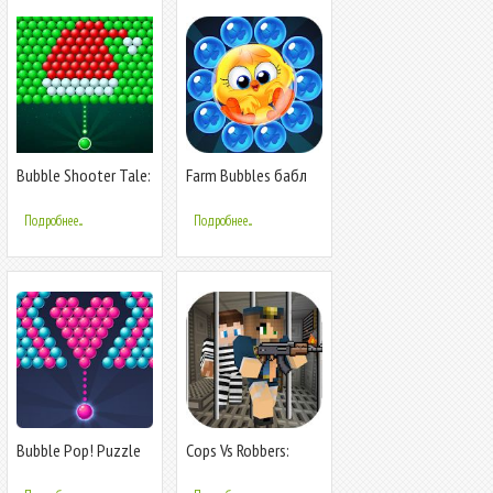
Bubble Shooter Tale:
Farm Bubbles бабл
Ball Game
шутер Bubble
Shooter Puzzle
Подробнее...
Подробнее...
Bubble Pop! Puzzle
Cops Vs Robbers:
Game Legend
Jailbreak