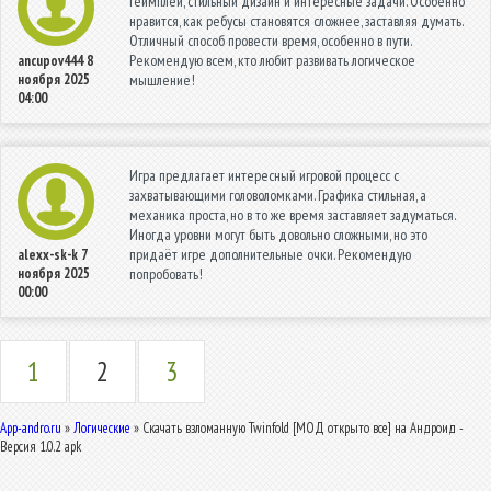
геймплей, стильный дизайн и интересные задачи. Особенно
нравится, как ребусы становятся сложнее, заставляя думать.
Отличный способ провести время, особенно в пути.
Рекомендую всем, кто любит развивать логическое
ancupov444
8
ноября 2025
мышление!
04:00
Игра предлагает интересный игровой процесс с
захватывающими головоломками. Графика стильная, а
механика проста, но в то же время заставляет задуматься.
Иногда уровни могут быть довольно сложными, но это
придаёт игре дополнительные очки. Рекомендую
alexx-sk-k
7
ноября 2025
попробовать!
00:00
1
2
3
App-andro.ru
»
Логические
» Скачать взломанную Twinfold [МОД открыто все] на Андроид -
Версия 1.0.2 apk