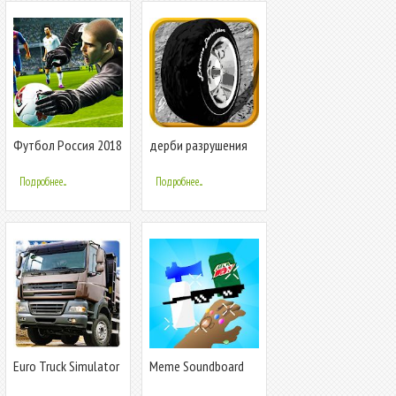
Футбол Россия 2018
дерби разрушения
Кубок мира
Футбольная игра
Подробнее...
Подробнее...
2018
Euro Truck Simulator
Meme Soundboard
Offroad Cargo
PRO 2020
Transport