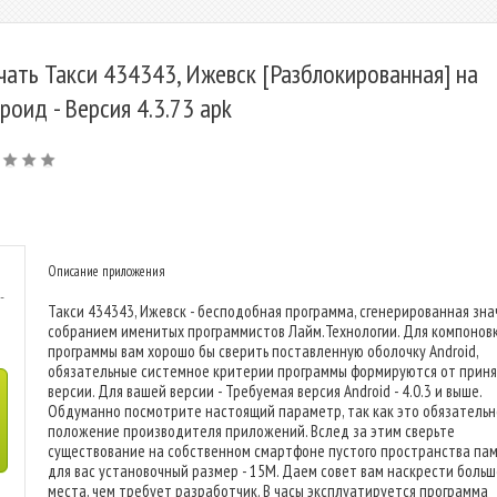
чать Такси 434343, Ижевск [Разблокированная] на
роид - Версия 4.3.73 apk
Описание приложения
-
Такси 434343, Ижевск - бесподобная программа, сгенерированная зн
собранием именитых программистов Лайм.Технологии. Для компонов
программы вам хорошо бы сверить поставленную оболочку Android,
обязательные системное критерии программы формируются от прин
версии. Для вашей версии - Требуемая версия Android - 4.0.3 и выше.
Обдуманно посмотрите настоящий параметр, так как это обязатель
положение производителя приложений. Вслед за этим сверьте
существование на собственном смартфоне пустого пространства пам
для вас установочный размер - 15M. Даем совет вам наскрести больш
места, чем требует разработчик. В часы эксплуатируется программа