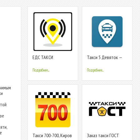
ЕДС ТАКСИ
Такси 5 Девяток —
Август Такси GROUP
Подробнее...
Подробнее...
ачимым
ки
ятой
ное
яти,
е
Такси 700-700, Киров
Заказ такси ГОСТ