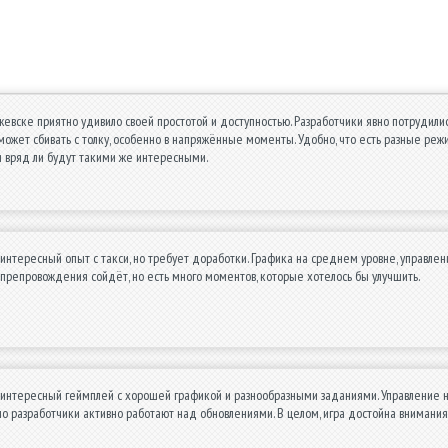
жевске приятно удивило своей простотой и доступностью. Разработчики явно потрудили
может сбивать с толку, особенно в напряжённые моменты. Удобно, что есть разные режим
 вряд ли будут такими же интересными.
интересный опыт с такси, но требует доработки. Графика на среднем уровне, управлен
препровождения сойдёт, но есть много моментов, которые хотелось бы улучшить.
интересный геймплей с хорошей графикой и разнообразными заданиями. Управление неп
но разработчики активно работают над обновлениями. В целом, игра достойна внимания