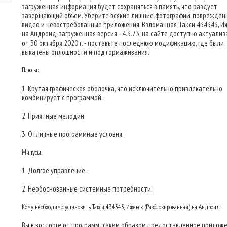
загруженная информация будет сохраняться в память, что раздует
завершающий объем. Уберите всякие лишние фотографии, поврежден
видео и невостребованные приложения. Взломанная Такси 434343, И
на Андроид, загруженная версия - 4.3.73, на сайте доступно актуализ
от 30 октября 2020 г. - поставьте последнюю модификацию, где были
выкачены оплошности и подтормаживания.
Плюсы:
1. Крутая графическая оболочка, что исключительно привлекательно
комбинирует с программой.
2. Приятные мелодии.
3. Отличные программные условия.
Минусы:
1. Долгое управление.
2. Необоснованные системные потребности.
Кому необходимо установить Такси 434343, Ижевск (Разблокированная) на Андроид
Вы в восторге от программ, таким образом предоставленное прилож