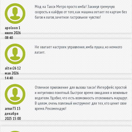
Мод на Такси Метро просто имба! Закинул гремучую
скорость и кайфую от того, как машина летает по картам без
багов и лагов, зачетное гастрольное чувство!
apoloon
1
июля 2026
08:40
Не хватает настроек управления, имба пушка, но немного
лагает.
alter26
12
мая 2026
14:40
Отличное приложение для вызова такси! Интерфейс простой
и интуитивно понятный. Быстрое время ожидания и вежливые
водители. Удобно, что есть возможность отслеживать маршрут.
В целом, очень полезный инструмент для тех, кто ценит свое
время. Рекомендую!
arnur73
13
декабря
2025 15:00