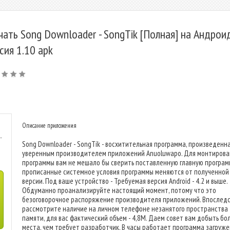
чать Song Downloader - SongTik [Полная] на Андроид
сия 1.10 apk
Описание приложения
-
Song Downloader - SongTik - восхитительная программа, произведенн
уверенным производителем приложений Anuoluwapo. Для монтирова
программы вам не мешало бы сверить поставленную главную програм
прописанные системное условия программы меняются от полученной
версии. Под ваше устройство - Требуемая версия Android - 4.2 и выше.
Обдуманно проанализируйте настоящий момент, потому что это
безоговорочное распоряжение производителя приложений. Впослед
рассмотрите наличие на личном телефоне незанятого пространства
памяти, для вас фактический объем - 4,8M. Даем совет вам добыть бо
места, чем требует разработчик. В часы работает программа загруж