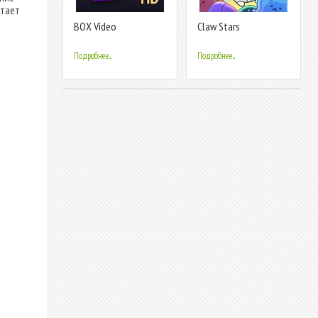
чтает
BOX Video
Claw Stars
Downloader —
Приватный загрузчик
Подробнее...
Подробнее...