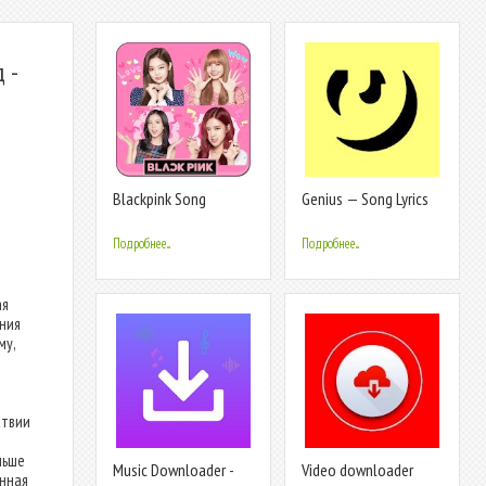
 -
Blackpink Song
Genius — Song Lyrics
& More
Подробнее...
Подробнее...
ая
ния
му,
ствии
льше
Music Downloader -
Video downloader
енная