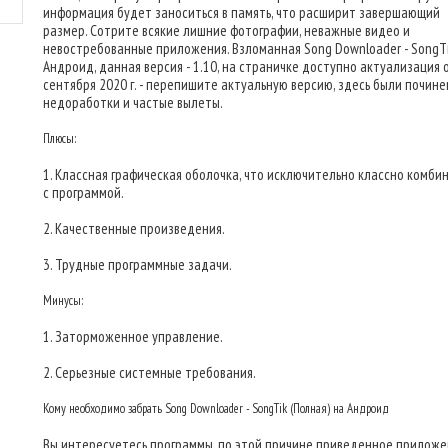
информация будет заноситься в память, что расширит завершающий
размер. Сотрите всякие лишние фотографии, неважные видео и
невостребованные приложения. Взломанная Song Downloader - SongTi
Андроид, данная версия - 1.10, на страничке доступно актуализация 
сентября 2020 г. - перепишите актуальную версию, здесь были почин
недоработки и частые вылеты.
Плюсы:
1. Классная графическая оболочка, что исключительно классно комби
с программой.
2. Качественные произведения.
3. Трудные программные задачи.
Минусы:
1. Заторможенное управление.
2. Серьезные системные требования.
Кому необходимо забрать Song Downloader - SongTik (Полная) на Андроид
Вы интересуетесь программы, по этой причине приведенное прилож