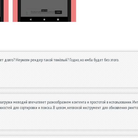
т долго? Неужели рендер такой тяжёлый? Годно, но имба будет без этого.
агрузки мелодий впечатляет разнообразием контента и простотой в использовании. Ин
ностей для сортировки и поиска. В целом, неплохой инструмент для обновления рингто