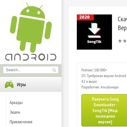
Ска
Вер
Рейтинг: 100 000+
OS: Требуемая версия Android 
4.2 и выше
Игры
Разработчик: Anuoluwapo
Получить Song
Аркады
Downloader -
SongTik [Мод:
Экшен
последняя
Приключения
версия]