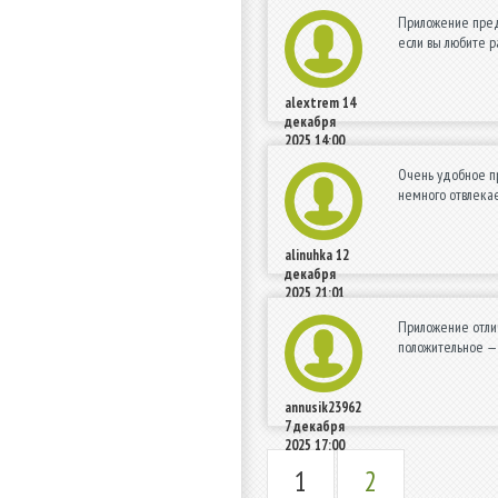
Приложение предл
если вы любите р
alextrem
14
декабря
2025 14:00
Очень удобное пр
немного отвлекае
alinuhka
12
декабря
2025 21:01
Приложение отлич
положительное —
annusik23962
7 декабря
2025 17:00
1
2