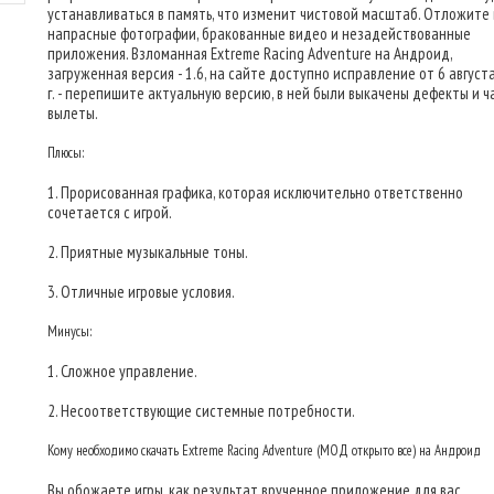
устанавливаться в память, что изменит чистовой масштаб. Отложите 
напрасные фотографии, бракованные видео и незадействованные
приложения. Взломанная Extreme Racing Adventure на Андроид,
загруженная версия - 1.6, на сайте доступно исправление от 6 август
г. - перепишите актуальную версию, в ней были выкачены дефекты и 
вылеты.
Плюсы:
1. Прорисованная графика, которая исключительно ответственно
сочетается с игрой.
2. Приятные музыкальные тоны.
3. Отличные игровые условия.
Минусы:
1. Сложное управление.
2. Несоответствующие системные потребности.
Кому необходимо скачать Extreme Racing Adventure (МОД открыто все) на Андроид
Вы обожаете игры, как результат врученное приложение для вас.