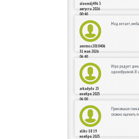
alexmdj496
3
августа 2026
00:40
Мод летает, имба
amrmos2010406
31 мая 2026
06:40
Игра радует дина
однообразной. В 
arkadydo
25
ноября 2025
06:00
Прикольная гонка
сложно оценить п
aliks-18
19
ноября 2025