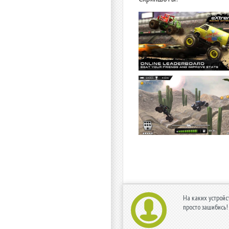
На каких устройс
просто зашибись!