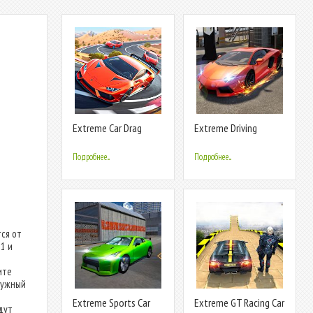
Extreme Car Drag
Extreme Driving
Racing
Simulator- Car Racing
2020
Подробнее...
Подробнее...
ся от
.1 и
ите
нужный
Extreme Sports Car
Extreme GT Racing Car
дут