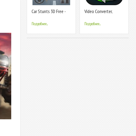
Car Stunts 3D Free -
Video Converter,
Extreme City GT
Compressor MP4, 3GP,
Racing
MKV,MOV, AVI
Подробнее...
Подробнее...