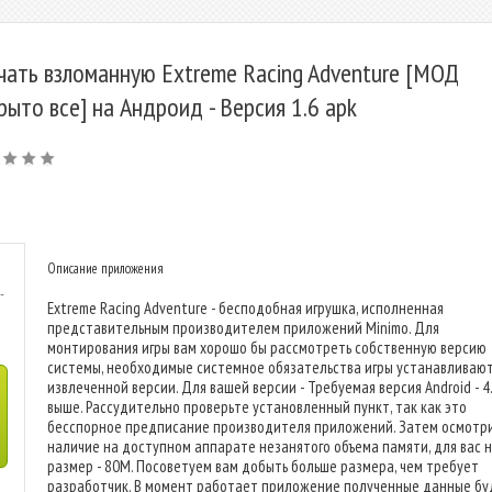
чать взломанную Extreme Racing Adventure [МОД
рыто все] на Андроид - Версия 1.6 apk
Описание приложения
-
Extreme Racing Adventure - бесподобная игрушка, исполненная
представительным производителем приложений Minimo. Для
монтирования игры вам хорошо бы рассмотреть собственную версию
системы, необходимые системное обязательства игры устанавливают
извлеченной версии. Для вашей версии - Требуемая версия Android - 4
выше. Рассудительно проверьте установленный пункт, так как это
бесспорное предписание производителя приложений. Затем осмотр
наличие на доступном аппарате незанятого объема памяти, для вас 
размер - 80M. Посоветуем вам добыть больше размера, чем требует
разработчик. В момент работает приложение полученные данные бу