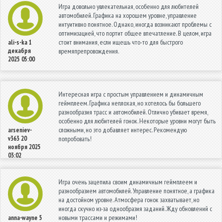
Игра довольно увлекательная, особенно для любителей
автомобилей. Графика на хорошем уровне, управление
интуитивно понятное. Однако, иногда возникают проблемы с
оптимизацией, что портит общее впечатление. В целом, игра
стоит внимания, если ищешь что-то для быстрого
ali-s-ka
1
декабря
времяпрепровождения.
2025 05:00
Интересная игра с простым управлением и динамичным
геймплеем. Графика неплохая, но хотелось бы большего
разнообразия трасс и автомобилей. Отлично убивает время,
особенно для любителей гонок. Некоторые уровни могут быть
сложными, но это добавляет интерес. Рекомендую
arseniev-
v363
20
попробовать!
ноября 2025
03:02
Игра очень зацепила своим динамичным геймплеем и
разнообразием автомобилей. Управление понятное, а графика
на достойном уровне. Атмосфера гонок захватывает, но
иногда скучно из-за однообразия заданий. Жду обновлений с
новыми трассами и режимами!
anna-wayne
5