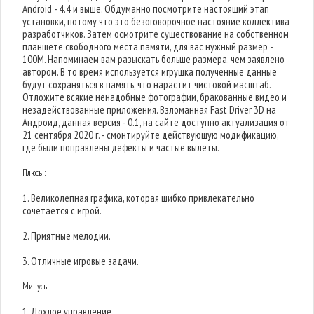
Android - 4.4 и выше. Обдуманно посмотрите настоящий этап
установки, потому что это безоговорочное настояние коллектива
разработчиков. Затем осмотрите существование на собственном
планшете свободного места памяти, для вас нужный размер -
100M. Напоминаем вам разыскать больше размера, чем заявлено
автором. В то время используется игрушка полученные данные
будут сохраняться в память, что нарастит чистовой масштаб.
Отложите всякие ненадобные фотографии, бракованные видео и
незадействованные приложения. Взломанная Fast Driver 3D на
Андроид, данная версия - 0.1, на сайте доступно актуализация от
21 сентября 2020 г. - смонтируйте действующую модификацию,
где были поправлены дефекты и частые вылеты.
Плюсы:
1. Великолепная графика, которая шибко привлекательно
сочетается с игрой.
2. Приятные мелодии.
3. Отличные игровые задачи.
Минусы:
1. Дохлое управление.