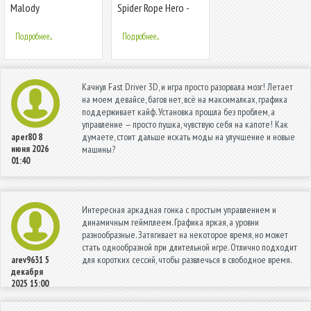
Malody
Spider Rope Hero -
Gangster New York
City
Подробнее...
Подробнее...
Качнул Fast Driver 3D, и игра просто разорвала мозг! Летает
на моем девайсе, багов нет, всё на максималках, графика
поддерживает кайф. Установка прошла без проблем, а
управление — просто пушка, чувствую себя на капоте! Как
думаете, стоит дальше искать моды на улучшение и новые
aper80
8
июня 2026
машины?
01:40
Интересная аркадная гонка с простым управлением и
динамичным геймплеем. Графика яркая, а уровни
разнообразные. Затягивает на некоторое время, но может
стать однообразной при длительной игре. Отлично подходит
для коротких сессий, чтобы развлечься в свободное время.
arev9631
5
декабря
2025 15:00