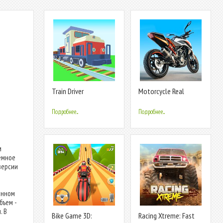
Train Driver
Motorcycle Real
Simulator
Подробнее...
Подробнее...
м
емное
версии
енном
бъем -
. В
Bike Game 3D:
Racing Xtreme: Fast
о