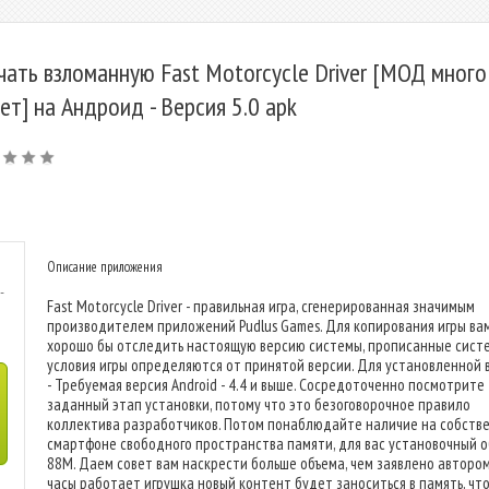
чать взломанную Fast Motorcycle Driver [МОД много
ет] на Андроид - Версия 5.0 apk
Описание приложения
-
Fast Motorcycle Driver - правильная игра, сгенерированная значимым
производителем приложений Pudlus Games. Для копирования игры ва
хорошо бы отследить настоящую версию системы, прописанные сист
условия игры определяются от принятой версии. Для установленной 
- Требуемая версия Android - 4.4 и выше. Сосредоточенно посмотрите
заданный этап установки, потому что это безоговорочное правило
коллектива разработчиков. Потом понаблюдайте наличие на собств
смартфоне свободного пространства памяти, для вас установочный о
88M. Даем совет вам наскрести больше объема, чем заявлено автором
часы работает игрушка новый контент будет заноситься в память, чт