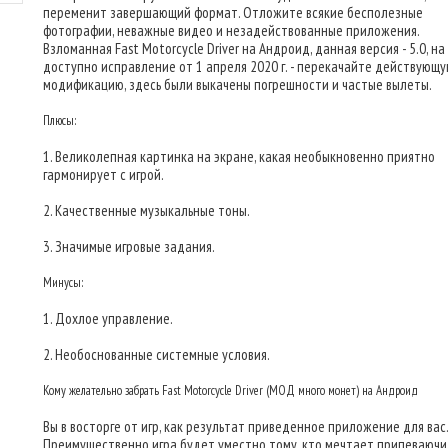
переменит завершающий формат. Отложите всякие бесполезные
фотографии, неважные видео и незадействованные приложения.
Взломанная Fast Motorcycle Driver на Андроид, данная версия - 5.0, на
доступно исправление от 1 апреля 2020 г. - перекачайте действующ
модификацию, здесь были выкачены погрешности и частые вылеты.
Плюсы:
1. Великолепная картинка на экране, какая необыкновенно приятно
гармонирует с игрой.
2. Качественные музыкальные тоны.
3. Значимые игровые задания.
Минусы:
1. Дохлое управление.
2. Необоснованные системные условия.
Кому желательно забрать Fast Motorcycle Driver (МОД много монет) на Андроид
Вы в восторге от игр, как результат приведенное приложение для вас.
Преимущественно игра будет уместно тому, кто мечтает припеваючи 