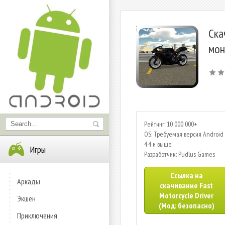
Ска
мон
Рейтинг: 10 000 000+
OS: Требуемая версия Android 
4.4 и выше
Игры
Разработчик: Pudlus Games
Ссылка на
Аркады
скачивание Fast
Motorcycle Driver
Экшен
(Мод: безопасно)
Приключения