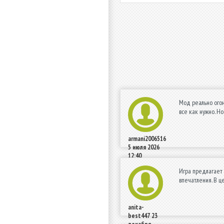
Мод реально огон
все как нужно. Н
armani2006516
5 июля 2026
12:40
Игра предлагает 
впечатления. В ц
anita-
best447
23