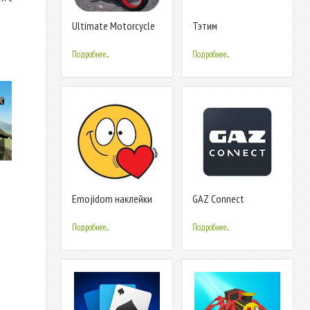
Ultimate Motorcycle
Тэтим
Simulator
Подробнее...
Подробнее...
Emojidom наклейки
GAZ Connect
для WhatsApp
(WAStickerApps)
Подробнее...
Подробнее...