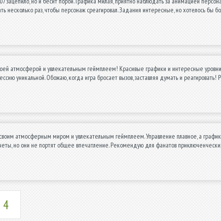
307 зацепило, но и бесит порой. Графика милая, приятно наблюдать за анимацией перс
ть несколько раз, чтобы персонаж среагировал. Задания интересные, но хотелось бы бо
оей атмосферой и увлекательным геймплеем! Красивые графики и интересные уровни д
ссию уникальной. Обожаю, когда игра бросает вызов, заставляя думать и реагироват
своим атмосферным миром и увлекательным геймплеем. Управление плавное, а графика 
еты, но они не портят общее впечатление. Рекомендую для фанатов приключенческих
4