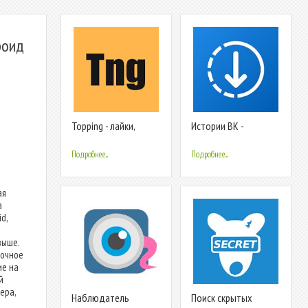
роид
Topping - лайки,
Истории ВК -
подписчики для
Анонимно + Скачать
Инсты и Вконтакте
истории ВКонтакте
Подробнее...
Подробнее...
ая
а
d,
выше.
рочное
ие на
й
ера,
Наблюдатель
Поиск скрытых