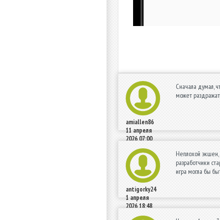
Сначала думал, ч
может раздражать
amiallen86
11 апреля
2026 07:00
Неплохой экшен, 
разработчики ста
игра могла бы б
antigorky24
1 апреля
2026 18:48