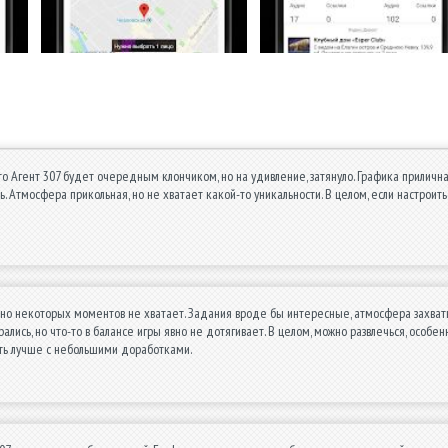
то Агент 307 будет очередным клончиком, но на удивление, затянуло. Графика приличн
. Атмосфера прикольная, но не хватает какой-то уникальности. В целом, если настроит
но некоторых моментов не хватает. Задания вроде бы интересные, атмосфера захватыв
рались, но что-то в балансе игры явно не дотягивает. В целом, можно развлечься, ос
ыть лучше с небольшими доработками.