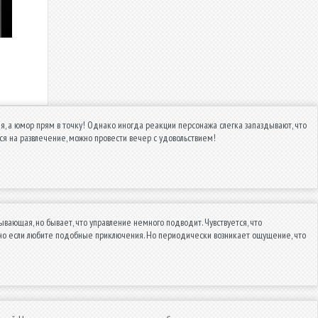
ая, а юмор прям в точку! Однако иногда реакции персонажа слегка запаздывают, что
ься на развлечение, можно провести вечер с удовольствием!
ающая, но бывает, что управление немного подводит. Чувствуется, что
обенно если любите подобные приключения. Но периодически возникает ощущение, что