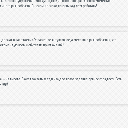
онажей. Но вот управление иногда подводит, особенно при сложных моментах —
льшего разнообразия. В целом, неплохо, но есть над чем работать!
ержат в напряжении. Управление интуитивное, а механика разнообразная, что
ь! Рекомендую всем любителям приключений!
— на высоте. Сюжет захватывает, и каждое новое задание приносит радость. Есть
 игр!