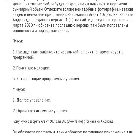
дополнительные файлы будут сохраняться в память, что переменит
суммарный объем. Отложите всякие ненадобные фотографии, неважн
видео и ненужные приложения. Взломанная Агент 307 для ВК (Вконтак
Андроид, переданная версия - 1.9.9, на сайте доступно исправление 
марта 2020 г. - обновите последнюю версию, там были поправлены
оплошности и подтормаживания.
Плюсы:
1. Насыщенная графика, что чрезвычайно приятно гармонирует с
программой.
2. Приятные мелодии.
3. Затягивающие программные условия.
Минусы:
1. Долгое управление.
2. Огромные системные условия.
Кому нужно забрать Агент 307 для ВК (Вконтакте) (Полная) на Андроид
Вы обожаете программы, таким образом полученное приложение для 