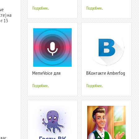
(ВКонтакте)
друзей для ВК -
Сыщик для
Подробнее...
Подробнее...
ые
Вконтакте
те) на
от 13
MemeVoice для
ВКонтакте Amberfog
ВКонтакте
Подробнее...
Подробнее...
вас.