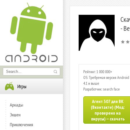
Ска
- В
Рейтинг: 1 000 000+
OS: Требуемая версия Android 
4.1 и выше
Игры
Разработчик: search face
Агент 307 для ВК
Аркады
(Вконтакте) (Мод:
проверено на
Экшен
вирусы) — скачать
Приключения