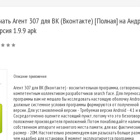
чать Агент 307 для ВК (Вконтакте) [Полная] на Анд
ерсия 1.9.9 apk
Описание приложения
-
Агент 307 для ВК (Вконтакте) - восхитительная программа, сотворенн
компетентным коллективом разработчиков search face. Для перенос
программы вам не мешало бы исследовать настоящую оболочку Androi
должные системное условия программы формируются от полученной
версии. Для установленной версии - Требуемая версия Android - 4.1 и 
Сосредоточенно оцените настоящий пункт, потому что это безогово
положение производителя приложений. Потом понаблюдайте налич
собственном аппарате незанятого места памяти, для вас фактически
размер - 20M. Настоятельно рекомендуем вам разыскать больше разм
чем надобно для установки. В момент эксплуатируется программа