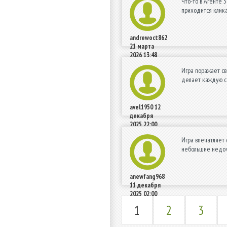
Что-то в Агенте 
приходится клика
andrewoct862
21 марта
2026 13:48
Игра поражает св
делает каждую се
avel1950
12
декабря
2025 22:00
Игра впечатляет 
небольшие недоч
anewfang968
11 декабря
2025 02:00
1
2
3