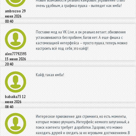
Новые возможности реально кайфовые, управление стало
очень удобным, а графика пушка – выглядит как имба!
ambrozoo
29
июня 2026
00:40
Поставил мод на VK Live, и он реально летает, обновления
устанавливаются без проблем, багов нет. А еще фишка с
кастомизацией интерфейса — просто пушка, теперь можно
настроить всё под себя, это кайф!
alex77792393
15 июня 2026
20:40
Кайф, такая имба!
babaika73
12
июня 2026
08:40
Интересное приложение для стриминга, но есть моменты,
которые можно улучшить. Интерфейс немного запутанный, а
поиск контента требует доработки. Здорово, что можно
находить друзей и следить за их игровыми достижениями. В