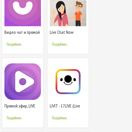
Видео чат и прямой
Live Chat Now
эфир на весь мир - U
LIVE Chat
Подробнее...
Подробнее...
Прямой эфир, LIVE
LIVIT - 17LIVE (Live
блог, трансляции —
Streaming)
U LIVE Studio
Подробнее...
Подробнее...